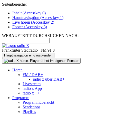
Seitenbereiche:
Inhalt (
Accesskey
0)
Hauptnavigation (
Accesskey
1)
Live
hören (
Accesskey
2)
Footer
(
Accesskey
3)
WEBAUFTRITT DURCHSUCHEN NACH:
Frankfurter Stadtradio | FM 91,8
Hauptnavigation ein-/ausblenden
Hören
FM / DAB+
radio x über DAB+
Livestream
radio x App
radio x +7
Programm
Programmübersicht
Sendetipps
Playlists