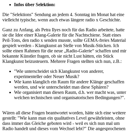
Infos über Selektion:
Die "Selektions" Sendung an jedem 4. Sonntag im Monat hat eine
vielleicht typische, wenn auch etwas längere radio x Geschichte.
Ganz zu Anfang, als Petra Ilyes noch für das Radio arbeitete, hatte
sie die Idee einer Klang-Galerie für die Nachtschiene. Statt eines
Peil-Tons, den radio x senden musste, sollte GEMA-freies Material
gespielt werden - Klangkunst an Stelle von Musik-Stücken. Ich
sollte einen Rahmen für die neue „Radio-Galerie“ schaffen und mir
bekannte Künstler fragen, ob sie nicht Lust hätten, ein Stück
Klangkunst beizusteuern. Mehrere Fragen stellten sich nun, z.B.:
"Wie unterscheidet sich Klangkunst von anderer,
experimenteller oder Neuer Musik?
Wie kann klanglich ein Raum für andere Klänge geschaffen
werden, und wie unterscheidet man diese Sphären?
Wie organisiert man diesen Raum, d.h. wer macht was, unter
welchen technischen und organisatorischen Bedingungen?".
Wären all diese Fragen beantwortet worden, hätte sich eine weitere
gestellt: "Wie kann man ein qualitatives Level gewährleisten, ohne
dass immer das Gleiche geboten wird - weil es sich nun mal um
Radio handelt und dieses vom Wechsel lebt?" Die angesprochenen