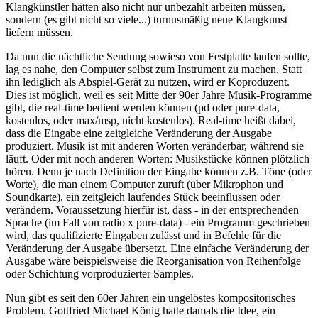
Klangkünstler hätten also nicht nur unbezahlt arbeiten müssen,
sondern (es gibt nicht so viele...) turnusmäßig neue Klangkunst
liefern müssen.
Da nun die nächtliche Sendung sowieso von Festplatte laufen sollte,
lag es nahe, den Computer selbst zum Instrument zu machen. Statt
ihn lediglich als Abspiel-Gerät zu nutzen, wird er Koproduzent.
Dies ist möglich, weil es seit Mitte der 90er Jahre Musik-Programme
gibt, die real-time bedient werden können (pd oder pure-data,
kostenlos, oder max/msp, nicht kostenlos). Real-time heißt dabei,
dass die Eingabe eine zeitgleiche Veränderung der Ausgabe
produziert. Musik ist mit anderen Worten veränderbar, während sie
läuft. Oder mit noch anderen Worten: Musikstücke können plötzlich
hören. Denn je nach Definition der Eingabe können z.B. Töne (oder
Worte), die man einem Computer zuruft (über Mikrophon und
Soundkarte), ein zeitgleich laufendes Stück beeinflussen oder
verändern. Voraussetzung hierfür ist, dass - in der entsprechenden
Sprache (im Fall von radio x pure-data) - ein Programm geschrieben
wird, das qualifizierte Eingaben zulässt und in Befehle für die
Veränderung der Ausgabe übersetzt. Eine einfache Veränderung der
Ausgabe wäre beispielsweise die Reorganisation von Reihenfolge
oder Schichtung vorproduzierter Samples.
Nun gibt es seit den 60er Jahren ein ungelöstes kompositorisches
Problem. Gottfried Michael König hatte damals die Idee, ein