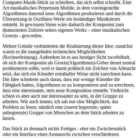
Computer-Musik-Stück zu schreiben, das sich selbst schreibt. Eine
Art musikalisches Perpetuum Mobile, in dem voreingestellte
Algorithmen dauernd neue Algorithmen produzieren und durch die
Übersetzung in Oszillator-Werte ein beständiger Musikstrom
entsteht. In gewissem Sinne wäre dadurch der Komponist zum
distanzierten Zuhörer seines eigenen Werks – einer musikalischen
Genesis - geworden.
Mehrer Gründe verhinderten die Realisierung dieser Idee: zunächst
waren es die mangelnden technischen Möglichkeiten
(Rechnerleistung). Außerdem ist es aus heutiger Sicht zweifelhaft,
ob sich der Komponist als Gesetz(Algorithmen)-Geber derart zentral
positionieren sollte, weil er damit politisch ein Zeichen von Allmacht
setzt, das sich ein Künstler ernsthafter Weise nicht zurechnen kann.
Die Idee scheiterte auch daran, dass nur wenige Künstler die
Fähigkeit hatten, Algorithmen so zu komponieren und zu errechnen,
dass eine interessante, stets neue Komposition entsteht. Vielleicht
schien es aber auch nur interessanter zu sein, in der Gruppe zu
arbeiten. Wie auch immer, ich sah nur eine Möglichkeit, das
Problem zu lösen, nämlich eine (zuerst begrenzte, später
unbegrenzte) Gruppe von Menschen an dem Stück arbeiten zu
lassen.
Das Stück ist demnach nichts Fertiges - eher ein Zwischenstück
oder ein Interface eines Austauschs zwischen verschiedenen