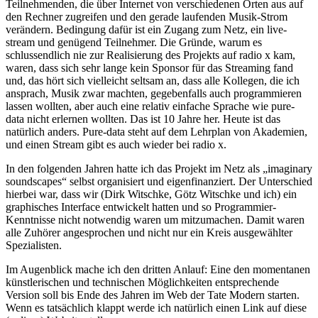
Teilnehmenden, die über Internet von verschiedenen Orten aus auf
den Rechner zugreifen und den gerade laufenden Musik-Strom
verändern. Bedingung dafür ist ein Zugang zum Netz, ein live-
stream und genügend Teilnehmer. Die Gründe, warum es
schlussendlich nie zur Realisierung des Projekts auf radio x kam,
waren, dass sich sehr lange kein Sponsor für das Streaming fand
und, das hört sich vielleicht seltsam an, dass alle Kollegen, die ich
ansprach, Musik zwar machten, gegebenfalls auch programmieren
lassen wollten, aber auch eine relativ einfache Sprache wie pure-
data nicht erlernen wollten. Das ist 10 Jahre her. Heute ist das
natürlich anders. Pure-data steht auf dem Lehrplan von Akademien,
und einen Stream gibt es auch wieder bei radio x.
In den folgenden Jahren hatte ich das Projekt im Netz als „imaginary
soundscapes“ selbst organisiert und eigenfinanziert. Der Unterschied
hierbei war, dass wir (Dirk Witschke, Götz Witschke und ich) ein
graphisches Interface entwickelt hatten und so Programmier-
Kenntnisse nicht notwendig waren um mitzumachen. Damit waren
alle Zuhörer angesprochen und nicht nur ein Kreis ausgewählter
Spezialisten.
Im Augenblick mache ich den dritten Anlauf: Eine den momentanen
künstlerischen und technischen Möglichkeiten entsprechende
Version soll bis Ende des Jahren im Web der Tate Modern starten.
Wenn es tatsächlich klappt werde ich natürlich einen Link auf diese