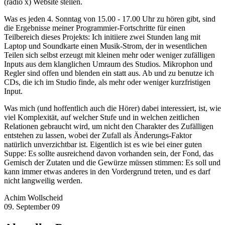
(radio x) Website stellen.
Was es jeden 4. Sonntag von 15.00 - 17.00 Uhr zu hören gibt, sind
die Ergebnisse meiner Programmier-Fortschritte für einen
Teilbereich dieses Projekts: Ich initiiere zwei Stunden lang mit
Laptop und Soundkarte einen Musik-Strom, der in wesentlichen
Teilen sich selbst erzeugt mit kleinen mehr oder weniger zufälligen
Inputs aus dem klanglichen Umraum des Studios. Mikrophon und
Regler sind offen und blenden ein statt aus. Ab und zu benutze ich
CDs, die ich im Studio finde, als mehr oder weniger kurzfristigen
Input.
Was mich (und hoffentlich auch die Hörer) dabei interessiert, ist, wie
viel Komplexität, auf welcher Stufe und in welchen zeitlichen
Relationen gebraucht wird, um nicht den Charakter des Zufälligen
entstehen zu lassen, wobei der Zufall als Änderungs-Faktor
natürlich unverzichtbar ist. Eigentlich ist es wie bei einer guten
Suppe: Es sollte ausreichend davon vorhanden sein, der Fond, das
Gemisch der Zutaten und die Gewürze müssen stimmen: Es soll und
kann immer etwas anderes in den Vordergrund treten, und es darf
nicht langweilig werden.
Achim Wollscheid
09. September 09