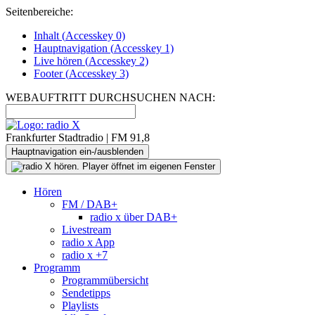
Seitenbereiche:
Inhalt (
Accesskey
0)
Hauptnavigation (
Accesskey
1)
Live
hören (
Accesskey
2)
Footer
(
Accesskey
3)
WEBAUFTRITT DURCHSUCHEN NACH:
Frankfurter Stadtradio | FM 91,8
Hauptnavigation ein-/ausblenden
Hören
FM / DAB+
radio x über DAB+
Livestream
radio x App
radio x +7
Programm
Programmübersicht
Sendetipps
Playlists