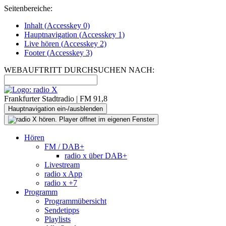
Seitenbereiche:
Inhalt (
Accesskey
0)
Hauptnavigation (
Accesskey
1)
Live
hören (
Accesskey
2)
Footer
(
Accesskey
3)
WEBAUFTRITT DURCHSUCHEN NACH:
Frankfurter Stadtradio | FM 91,8
Hauptnavigation ein-/ausblenden
Hören
FM / DAB+
radio x über DAB+
Livestream
radio x App
radio x +7
Programm
Programmübersicht
Sendetipps
Playlists