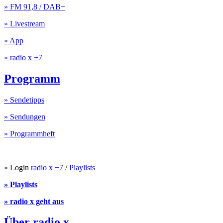
» FM 91,8 / DAB+
» Livestream
» App
» radio x +7
Programm
» Sendetipps
» Sendungen
» Programmheft
» Login
radio x +7
/
Playlists
» Playlists
» radio x geht aus
Über radio x