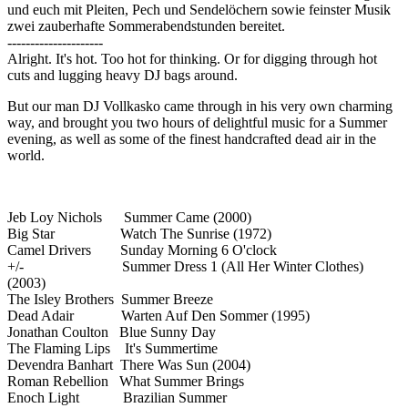
und euch mit Pleiten, Pech und Sendelöchern sowie feinster Musik
zwei zauberhafte Sommerabendstunden bereitet.
---------------------
Alright. It's hot. Too hot for thinking. Or for digging through hot
cuts and lugging heavy DJ bags around.
But our man DJ Vollkasko came through in his very own charming
way, and brought you two hours of delightful music for a Summer
evening, as well as some of the finest handcrafted dead air in the
world.
Jeb Loy Nichols Summer Came (2000)
Big Star Watch The Sunrise (1972)
Camel Drivers Sunday Morning 6 O'clock
+/- Summer Dress 1 (All Her Winter Clothes)
(2003)
The Isley Brothers Summer Breeze
Dead Adair Warten Auf Den Sommer (1995)
Jonathan Coulton Blue Sunny Day
The Flaming Lips It's Summertime
Devendra Banhart There Was Sun (2004)
Roman Rebellion What Summer Brings
Enoch Light Brazilian Summer