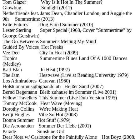
Tom Glazer Why Is It Hot In The Summer?
Glowbug Sunlight (2011)
Netherfriends feat. Jams Dean, Chandler London, and Auggie the
9th Summertime (2013)
Brite Futures Dog Eared Summer (2010)
Lester Sterling Super Special (1968, Cover "Summertime" by
George Gershwin)
The Go-Betweens Summer's Melting My Mind
Guided By Voices Hot Freaks
Vee Dee City In Heat (2009)
Tropics Summertime Blues-Land Of A 1000 Dances
(Medley)
Karl Blau In Heat (1997)
The Jam Heatwave (Live at Reading University 1979)
Los Admiradores Caravan (1960)
Holstuonarmusigbigbandclub Heißer Sand (2007)
Bernd Begemann Bleib zuhause im Sommer (Live 2001)
Fellow Travellers This Summer (Live Dub Version 1995)
Tommy McCook Heat Wave (Moving)
Dorothy Collins We're Making Heat
Benji Hughes Vibe So Hot (2008)
Donna Summer Hot Stuff (1979)
Die Aeronauten Sommer Der Liebe (2001)
Parade Sunshine Girl
Dear Nora w/ Casiotone for the Painfully Alone Hot Boyz (2008,