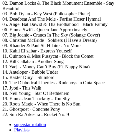
02. Damon Locks & The Black Monument Ensemble - Stay
Beautiful
03. Bob Dylan - Key West (Philosopher Pirate)
04. Deadbeat And The Mole - Farfisa Hoser Hymnal
05. Angel Bat Dawid & Tha Brothahood - Black Family
06. Emma Swift - Queen Jane Approximately
07. Big Joanie - Cranes In The Sky (Solange Cover)
08. Christian McBride - Soldiers (I Have a Dream)
09. Rhauder & Paul St. Hilaire - No More
10. Kahil El`zabar - Express Yourself
11. Quintron & Miss Pussycat - Block the Comet
12. Bill Callahan - Another Song
13. Yaeji - Money Can’t Buy (Ft. Nappy Nina)
14. Anteloper - Bubble Under
15. Baxter Dury – Slumlord
16. The Diabolical Liberties - Rudeboys in Outa Space
17. Jyoti - This Walk
18. Neil Young - Star Of Bethlehem
19. Emma-Jean Thackray - Too Shy
20. Roots Magic - When There Is No Sun
21. Ghostpoet - Concrete Pony
22. Sun Ra Arkestra - Rocket No. 9
superstar rotation
Playlists