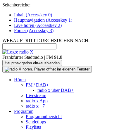
Seitenbereiche:
Inhalt (
Accesskey
0)
Hauptnavigation (
Accesskey
1)
Live
hören (
Accesskey
2)
Footer
(
Accesskey
3)
WEBAUFTRITT DURCHSUCHEN NACH:
Frankfurter Stadtradio | FM 91,8
Hauptnavigation ein-/ausblenden
Hören
FM / DAB+
radio x über DAB+
Livestream
radio x App
radio x +7
Programm
Programmübersicht
Sendetipps
Playlists