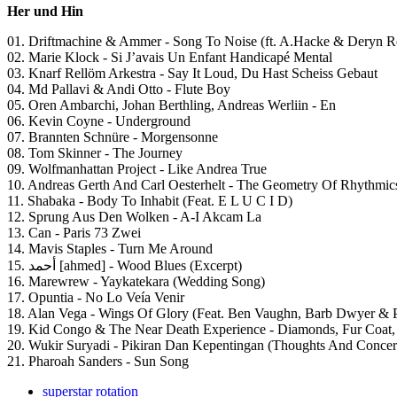
Her und Hin
01. Driftmachine & Ammer - Song To Noise (ft. A.Hacke & Deryn R
02. Marie Klock - Si J’avais Un Enfant Handicapé Mental
03. Knarf Rellöm Arkestra - Say It Loud, Du Hast Scheiss Gebaut
04. Md Pallavi & Andi Otto - Flute Boy
05. Oren Ambarchi, Johan Berthling, Andreas Werliin - En
06. Kevin Coyne - Underground
07. Brannten Schnüre - Morgensonne
08. Tom Skinner - The Journey
09. Wolfmanhattan Project - Like Andrea True
10. Andreas Gerth And Carl Oesterhelt - The Geometry Of Rhythmic
11. Shabaka - Body To Inhabit (Feat. E L U C I D)
12. Sprung Aus Den Wolken - A-I Akcam La
13. Can - Paris 73 Zwei
14. Mavis Staples - Turn Me Around
15. أحمد [ahmed] - Wood Blues (Excerpt)
16. Marewrew - Yaykatekara (Wedding Song)
17. Opuntia - No Lo Veía Venir
18. Alan Vega - Wings Of Glory (Feat. Ben Vaughn, Barb Dwyer & 
19. Kid Congo & The Near Death Experience - Diamonds, Fur Coat
20. Wukir Suryadi - Pikiran Dan Kepentingan (Thoughts And Concer
21. Pharoah Sanders - Sun Song
superstar rotation