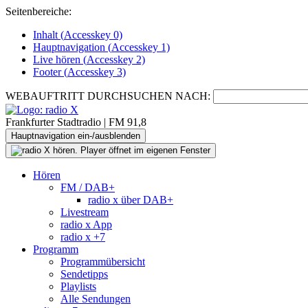
Seitenbereiche:
Inhalt (
Accesskey
0)
Hauptnavigation (
Accesskey
1)
Live
hören (
Accesskey
2)
Footer
(
Accesskey
3)
WEBAUFTRITT DURCHSUCHEN NACH:
Frankfurter Stadtradio | FM 91,8
Hauptnavigation ein-/ausblenden
Hören
FM / DAB+
radio x über DAB+
Livestream
radio x App
radio x +7
Programm
Programmübersicht
Sendetipps
Playlists
Alle Sendungen