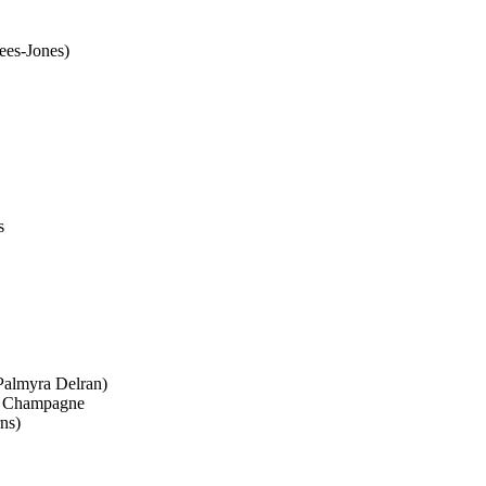
ees-Jones)
s
Palmyra Delran)
, Champagne
ns)