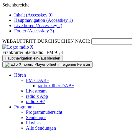
Seitenbereiche:
Inhalt (
Accesskey
0)
Hauptnavigation (
Accesskey
1)
Live
hören (
Accesskey
2)
Footer
(
Accesskey
3)
WEBAUFTRITT DURCHSUCHEN NACH:
Frankfurter Stadtradio | FM 91,8
Hauptnavigation ein-/ausblenden
Hören
FM / DAB+
radio x über DAB+
Livestream
radio x App
radio x +7
Programm
Programmübersicht
Sendetipps
Playlists
Alle Sendungen