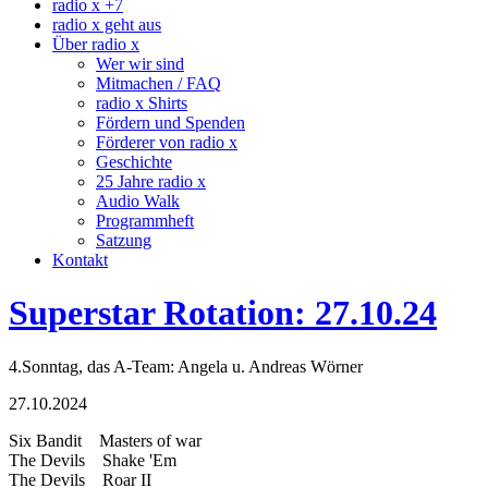
radio x +7
radio x geht aus
Über radio x
Wer wir sind
Mitmachen / FAQ
radio x Shirts
Fördern und Spenden
Förderer von radio x
Geschichte
25 Jahre radio x
Audio Walk
Programmheft
Satzung
Kontakt
Superstar Rotation: 27.10.24
4.Sonntag, das A-Team: Angela u. Andreas Wörner
27.10.2024
Six Bandit Masters of war
The Devils Shake 'Em
The Devils Roar II