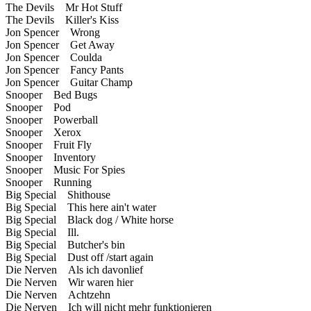
The Devils Mr Hot Stuff
The Devils Killer's Kiss
Jon Spencer Wrong
Jon Spencer Get Away
Jon Spencer Coulda
Jon Spencer Fancy Pants
Jon Spencer Guitar Champ
Snooper Bed Bugs
Snooper Pod
Snooper Powerball
Snooper Xerox
Snooper Fruit Fly
Snooper Inventory
Snooper Music For Spies
Snooper Running
Big Special Shithouse
Big Special This here ain't water
Big Special Black dog / White horse
Big Special Ill.
Big Special Butcher's bin
Big Special Dust off /start again
Die Nerven Als ich davonlief
Die Nerven Wir waren hier
Die Nerven Achtzehn
Die Nerven Ich will nicht mehr funktionieren