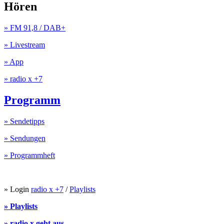
Hören
» FM 91,8 / DAB+
» Livestream
» App
» radio x +7
Programm
» Sendetipps
» Sendungen
» Programmheft
» Login
radio x +7
/
Playlists
» Playlists
» radio x geht aus