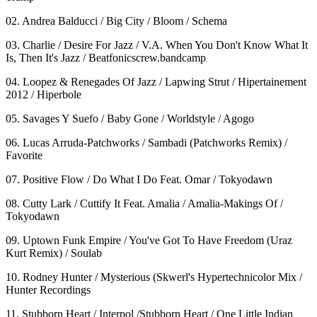
02. Andrea Balducci / Big City / Bloom / Schema
03. Charlie / Desire For Jazz / V.A. When You Don't Know What It
Is, Then It's Jazz / Beatfonicscrew.bandcamp
04. Loopez & Renegades Of Jazz / Lapwing Strut / Hipertainement
2012 / Hiperbole
05. Savages Y Suefo / Baby Gone / Worldstyle / Agogo
06. Lucas Arruda-Patchworks / Sambadi (Patchworks Remix) /
Favorite
07. Positive Flow / Do What I Do Feat. Omar / Tokyodawn
08. Cutty Lark / Cuttify It Feat. Amalia / Amalia-Makings Of /
Tokyodawn
09. Uptown Funk Empire / You've Got To Have Freedom (Uraz
Kurt Remix) / Soulab
10. Rodney Hunter / Mysterious (Skwerl's Hypertechnicolor Mix /
Hunter Recordings
11. Stubborn Heart / Interpol /Stubborn Heart / One Little Indian