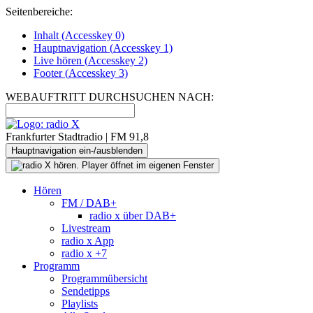
Seitenbereiche:
Inhalt (
Accesskey
0)
Hauptnavigation (
Accesskey
1)
Live
hören (
Accesskey
2)
Footer
(
Accesskey
3)
WEBAUFTRITT DURCHSUCHEN NACH:
Frankfurter Stadtradio | FM 91,8
Hauptnavigation ein-/ausblenden
Hören
FM / DAB+
radio x über DAB+
Livestream
radio x App
radio x +7
Programm
Programmübersicht
Sendetipps
Playlists