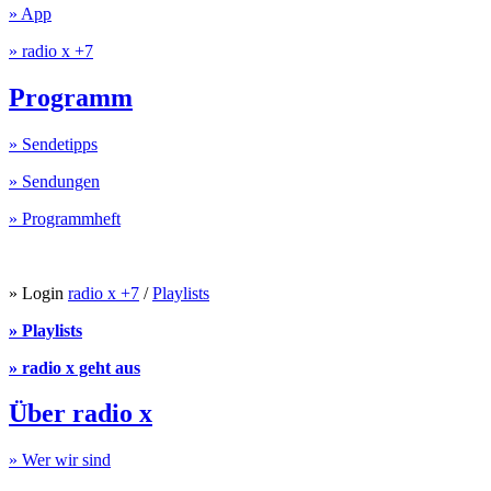
» App
» radio x +7
Programm
» Sendetipps
» Sendungen
» Programmheft
» Login
radio x +7
/
Playlists
» Playlists
» radio x geht aus
Über radio x
» Wer wir sind