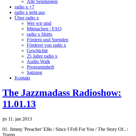
Alle Sendungen
radio x +7
radio x geht aus
Über radio x
Wer wir sind
Mitmachen / FAQ
radio x Shirts
Fördern und Spenden
Förderer von radio x
Geschichte
25 Jahre radio x
Audio Walk
Programmheft
Satzung
Kontakt
The Jazzmadass Radioshow:
11.01.13
jrs 11. jan 2013
01. Jimmy 'Preacher' Ellis / Since I Fell For You / The Story Of.. /
Tramp