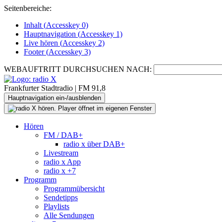
Seitenbereiche:
Inhalt (
Accesskey
0)
Hauptnavigation (
Accesskey
1)
Live
hören (
Accesskey
2)
Footer
(
Accesskey
3)
WEBAUFTRITT DURCHSUCHEN NACH:
Frankfurter Stadtradio | FM 91,8
Hauptnavigation ein-/ausblenden
Hören
FM / DAB+
radio x über DAB+
Livestream
radio x App
radio x +7
Programm
Programmübersicht
Sendetipps
Playlists
Alle Sendungen