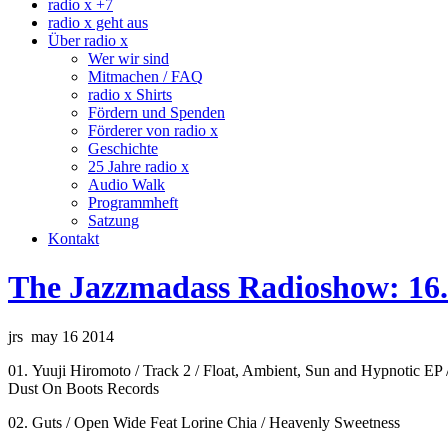
radio x +7
radio x geht aus
Über radio x
Wer wir sind
Mitmachen / FAQ
radio x Shirts
Fördern und Spenden
Förderer von radio x
Geschichte
25 Jahre radio x
Audio Walk
Programmheft
Satzung
Kontakt
The Jazzmadass Radioshow: 16.
jrs may 16 2014
01. Yuuji Hiromoto / Track 2 / Float, Ambient, Sun and Hypnotic EP 
Dust On Boots Records
02. Guts / Open Wide Feat Lorine Chia / Heavenly Sweetness