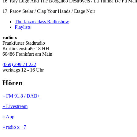
16. Ray Lugo And The Boogaloo Destroyers / La Tumba De Fu Manch
17. Parov Stelar / Clap Your Hands / Etage Noir
The Jazzmadass Radioshow
Playlists
radio x
Frankfurter Stadtradio
Kurfürstenstraße 18 HH
60486 Frankfurt am Main
(069) 299 71 222
werktags 12 - 16 Uhr
Hören
» FM 91,8 / DAB+
» Livestream
» App
» radio x +7