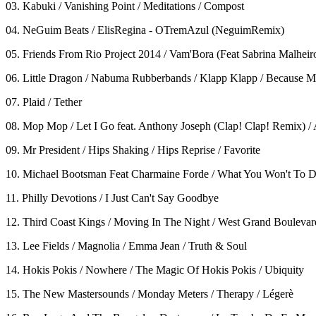
03. Kabuki / Vanishing Point / Meditations / Compost
04. NeGuim Beats / ElisRegina - OTremAzul (NeguimRemix)
05. Friends From Rio Project 2014 / Vam'Bora (Feat Sabrina Malheir
06. Little Dragon / Nabuma Rubberbands / Klapp Klapp / Because M
07. Plaid / Tether
08. Mop Mop / Let I Go feat. Anthony Joseph (Clap! Clap! Remix) /
09. Mr President / Hips Shaking / Hips Reprise / Favorite
10. Michael Bootsman Feat Charmaine Forde / What You Won't To 
11. Philly Devotions / I Just Can't Say Goodbye
12. Third Coast Kings / Moving In The Night / West Grand Boulevar
13. Lee Fields / Magnolia / Emma Jean / Truth & Soul
14. Hokis Pokis / Nowhere / The Magic Of Hokis Pokis / Ubiquity
15. The New Mastersounds / Monday Meters / Therapy / Légerè