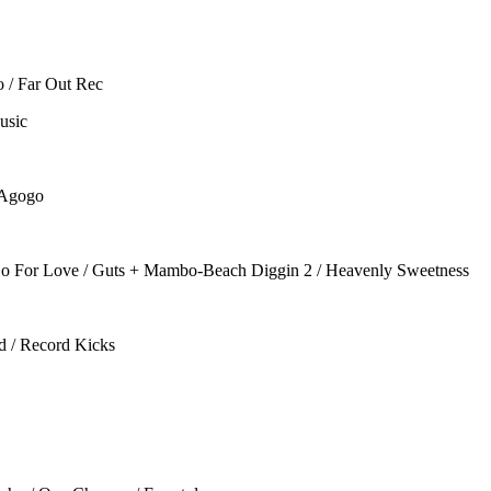
o / Far Out Rec
usic
 Agogo
Do For Love / Guts + Mambo-Beach Diggin 2 / Heavenly Sweetness
d / Record Kicks