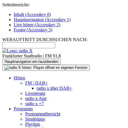
Seitenbereiche:
Inhalt (
Accesskey
0)
Hauptnavigation (
Accesskey
1)
Live
hören (
Accesskey
2)
Footer
(
Accesskey
3)
WEBAUFTRITT DURCHSUCHEN NACH:
Frankfurter Stadtradio | FM 91,8
Hauptnavigation ein-/ausblenden
Hören
FM / DAB+
radio x über DAB+
Livestream
radio x App
radio x +7
Programm
Programmübersicht
Sendetipps
Playlists