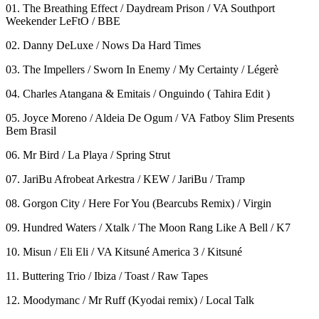
01. The Breathing Effect / Daydream Prison / VA Southport
Weekender LeFtO / BBE
02. Danny DeLuxe / Nows Da Hard Times
03. The Impellers / Sworn In Enemy / My Certainty / Légerè
04. Charles Atangana & Emitais / Onguindo ( Tahira Edit )
05. Joyce Moreno / Aldeia De Ogum / VA Fatboy Slim Presents
Bem Brasil
06. Mr Bird / La Playa / Spring Strut
07. JariBu Afrobeat Arkestra / KEW / JariBu / Tramp
08. Gorgon City / Here For You (Bearcubs Remix) / Virgin
09. Hundred Waters / Xtalk / The Moon Rang Like A Bell / K7
10. Misun / Eli Eli / VA Kitsuné America 3 / Kitsuné
11. Buttering Trio / Ibiza / Toast / Raw Tapes
12. Moodymanc / Mr Ruff (Kyodai remix) / Local Talk