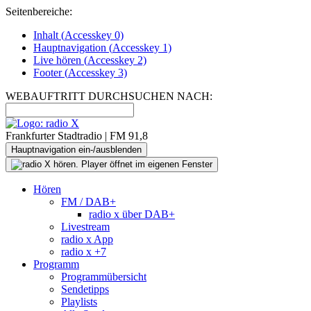
Seitenbereiche:
Inhalt (
Accesskey
0)
Hauptnavigation (
Accesskey
1)
Live
hören (
Accesskey
2)
Footer
(
Accesskey
3)
WEBAUFTRITT DURCHSUCHEN NACH:
Frankfurter Stadtradio | FM 91,8
Hauptnavigation ein-/ausblenden
Hören
FM / DAB+
radio x über DAB+
Livestream
radio x App
radio x +7
Programm
Programmübersicht
Sendetipps
Playlists