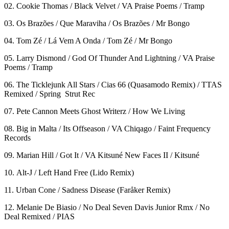
02. Cookie Thomas / Black Velvet / VA Praise Poems / Tramp
03. Os Brazões / Que Maraviha / Os Brazões / Mr Bongo
04. Tom Zé / Lá Vem A Onda / Tom Zé / Mr Bongo
05. Larry Dismond / God Of Thunder And Lightning / VA Praise
Poems / Tramp
06. The Ticklejunk All Stars / Cias 66 (Quasamodo Remix) / TTAS
Remixed / Spring Strut Rec
07. Pete Cannon Meets Ghost Writerz / How We Living
08. Big in Malta / Its Offseason / VA Chiqago / Faint Frequency
Records
09. Marian Hill / Got It / VA Kitsuné New Faces II / Kitsuné
10. Alt-J / Left Hand Free (Lido Remix)
11. Urban Cone / Sadness Disease (Faråker Remix)
12. Melanie De Biasio / No Deal Seven Davis Junior Rmx / No
Deal Remixed / PIAS