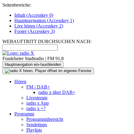
Seitenbereiche:
Inhalt (
Accesskey
0)
Hauptnavigation (
Accesskey
1)
Live
hören (
Accesskey
2)
Footer
(
Accesskey
3)
WEBAUFTRITT DURCHSUCHEN NACH:
Frankfurter Stadtradio | FM 91,8
Hauptnavigation ein-/ausblenden
Hören
FM / DAB+
radio x über DAB+
Livestream
radio x App
radio x +7
Programm
Programmübersicht
Sendetipps
Playlists