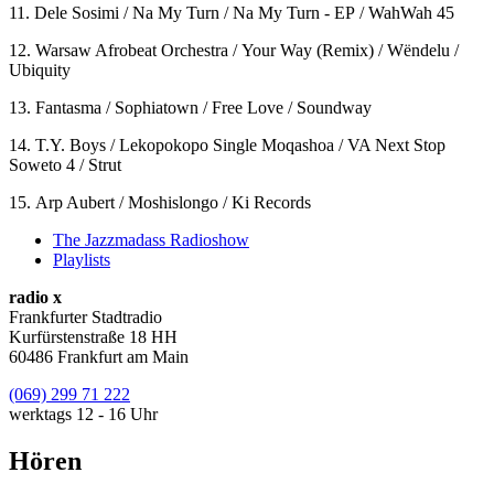
11. Dele Sosimi / Na My Turn / Na My Turn - EP / WahWah 45
12. Warsaw Afrobeat Orchestra / Your Way (Remix) / Wëndelu /
Ubiquity
13. Fantasma / Sophiatown / Free Love / Soundway
14. T.Y. Boys / Lekopokopo Single Moqashoa / VA Next Stop
Soweto 4 / Strut
15. Arp Aubert / Moshislongo / Ki Records
The Jazzmadass Radioshow
Playlists
radio x
Frankfurter Stadtradio
Kurfürstenstraße 18 HH
60486 Frankfurt am Main
(069) 299 71 222
werktags 12 - 16 Uhr
Hören