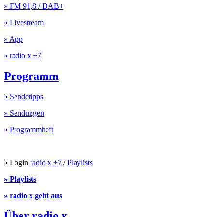
» FM 91,8 / DAB+
» Livestream
» App
» radio x +7
Programm
» Sendetipps
» Sendungen
» Programmheft
» Login
radio x +7
/
Playlists
» Playlists
» radio x geht aus
Über radio x