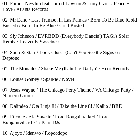
01. Farnell Newton feat. Jarrod Lawson & Tony Ozier / Peace +
Love / Atlanta Records
02. Mr Echo / Last Trumpet In Las Palmas / Born To Be Blue (Cold
Busted) / Born To Be Blue / Cold Busted
03. Sly Johnson / EVRBDD (Everybody Dancin') TAGi's Solar
Remix / Heavenly Sweetness
04. Saun & Starr / Look Closer (Can't You See the Signs?) /
Daptone
05. The Monades / Shake Me (featuring Dariya) / Hero Records
06. Louise Golbey / Sparkle / Novel
07. Jesus Wayne / The Chicago Perty Theme / VA Chicago Party /
Numero Group
08. Dalindeo / Ota Linja 8! / Take the Line 8! / Kallio / BBE
09. Etienne de la Sayette / Lord Bougainvillard / Lord
Bougainvillard 7" / Paris DJs
10. Ajoyo / Idanwo / Ropeadope