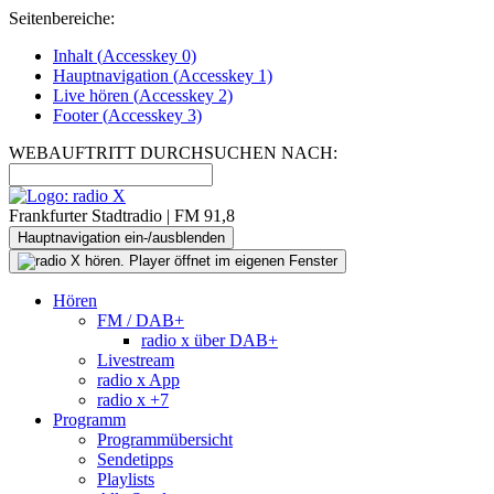
Seitenbereiche:
Inhalt (
Accesskey
0)
Hauptnavigation (
Accesskey
1)
Live
hören (
Accesskey
2)
Footer
(
Accesskey
3)
WEBAUFTRITT DURCHSUCHEN NACH:
Frankfurter Stadtradio | FM 91,8
Hauptnavigation ein-/ausblenden
Hören
FM / DAB+
radio x über DAB+
Livestream
radio x App
radio x +7
Programm
Programmübersicht
Sendetipps
Playlists