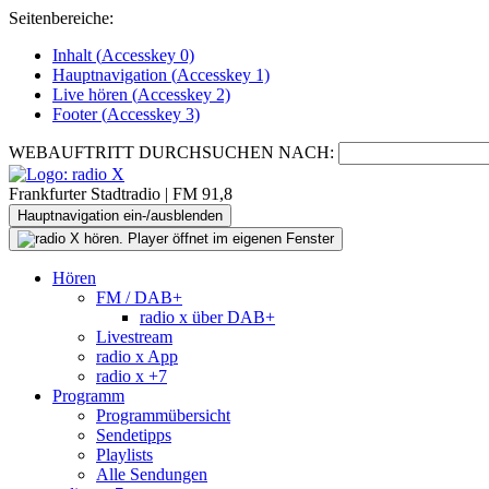
Seitenbereiche:
Inhalt (
Accesskey
0)
Hauptnavigation (
Accesskey
1)
Live
hören (
Accesskey
2)
Footer
(
Accesskey
3)
WEBAUFTRITT DURCHSUCHEN NACH:
Frankfurter Stadtradio | FM 91,8
Hauptnavigation ein-/ausblenden
Hören
FM / DAB+
radio x über DAB+
Livestream
radio x App
radio x +7
Programm
Programmübersicht
Sendetipps
Playlists
Alle Sendungen