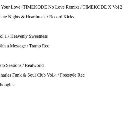
 From Your Love (TIMEKODE No Love Remix) / TIMEKODE X Vol 2
Late Nights & Heartbreak / Record Kicks
ol 1 / Heavenly Sweetness
 With a Message / Tramp Rec
ato Sessions / Realworld
 Charles Funk & Soul Club Vol.4 / Freestyle Rec
Thoughts