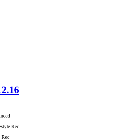
12.16
anced
estyle Rec
e Rec