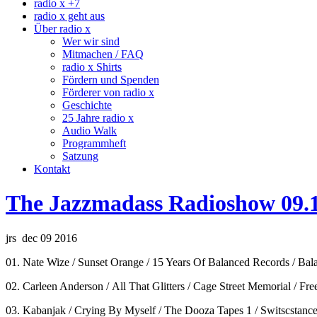
radio x +7
radio x geht aus
Über radio x
Wer wir sind
Mitmachen / FAQ
radio x Shirts
Fördern und Spenden
Förderer von radio x
Geschichte
25 Jahre radio x
Audio Walk
Programmheft
Satzung
Kontakt
The Jazzmadass Radioshow 09.
jrs dec 09 2016
01. Nate Wize / Sunset Orange / 15 Years Of Balanced Records / Bal
02. Carleen Anderson / All That Glitters / Cage Street Memorial / Fre
03. Kabanjak / Crying By Myself / The Dooza Tapes 1 / Switscstanc