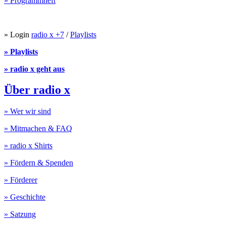
» Programmheft
» Login
radio x +7
/
Playlists
» Playlists
» radio x geht aus
Über radio x
» Wer wir sind
» Mitmachen & FAQ
» radio x Shirts
» Fördern & Spenden
» Förderer
» Geschichte
» Satzung