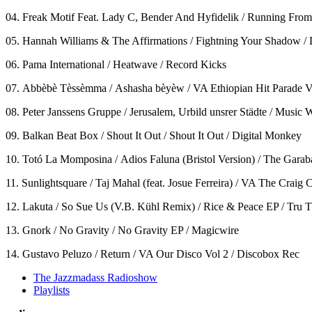
04. Freak Motif Feat. Lady C, Bender And Hyfidelik / Running
05. Hannah Williams & The Affirmations / Fightning Your Shadow / 
06. Pama International / Heatwave / Record Kicks
07. Abbèbè Tèssèmma / Ashasha bèyèw / VA Ethiopian Hit Parade V
08. Peter Janssens Gruppe / Jerusalem, Urbild unsrer Städte / Music
09. Balkan Beat Box / Shout It Out / Shout It Out / Digital Monkey
10. Totó La Momposina / Adios Faluna (Bristol Version) / The Garab
11. Sunlightsquare / Taj Mahal (feat. Josue Ferreira) / VA The Craig
12. Lakuta / So Sue Us (V.B. Kühl Remix) / Rice & Peace EP / Tru 
13. Gnork / No Gravity / No Gravity EP / Magicwire
14. Gustavo Peluzo / Return / VA Our Disco Vol 2 / Discobox Rec
The Jazzmadass Radioshow
Playlists