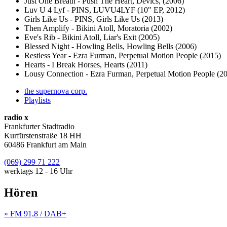
Just One Breath - Push The Heart, Dévics, (2006)
Luv U 4 Lyf - PINS, LUVU4LYF (10" EP, 2012)
Girls Like Us - PINS, Girls Like Us (2013)
Then Amplify - Bikini Atoll, Moratoria (2002)
Eve's Rib - Bikini Atoll, Liar's Exit (2005)
Blessed Night - Howling Bells, Howling Bells (2006)
Restless Year - Ezra Furman, Perpetual Motion People (2015)
Hearts - I Break Horses, Hearts (2011)
Lousy Connection - Ezra Furman, Perpetual Motion People (2
the supernova corp.
Playlists
radio x
Frankfurter Stadtradio
Kurfürstenstraße 18 HH
60486 Frankfurt am Main
(069) 299 71 222
werktags 12 - 16 Uhr
Hören
» FM 91,8 / DAB+