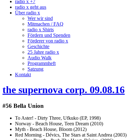
radio x +7
radio x geht aus
Über radio x
Wer wir sind
Mitmachen / FAQ
radio x Shirts
Fördern und Spenden
Förderer von radio x
Geschichte
25 Jahre radio x
Audio Walk
Programmheft
Satzung
Kontakt
the supernova corp. 09.08.16
#56 Bella Union
To Aster! - Dirty Three, Ufkuko (EP, 1998)
Norway - Beach House, Teen Dream (2010)
Myth - Beach House, Bloom (2012)
Red Morning - Dévics, The Stars at Saint Andrea (2003)