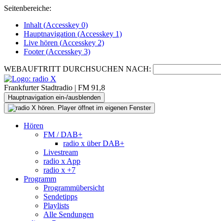
Seitenbereiche:
Inhalt (
Accesskey
0)
Hauptnavigation (
Accesskey
1)
Live
hören (
Accesskey
2)
Footer
(
Accesskey
3)
WEBAUFTRITT DURCHSUCHEN NACH:
Frankfurter Stadtradio | FM 91,8
Hauptnavigation ein-/ausblenden
Hören
FM / DAB+
radio x über DAB+
Livestream
radio x App
radio x +7
Programm
Programmübersicht
Sendetipps
Playlists
Alle Sendungen