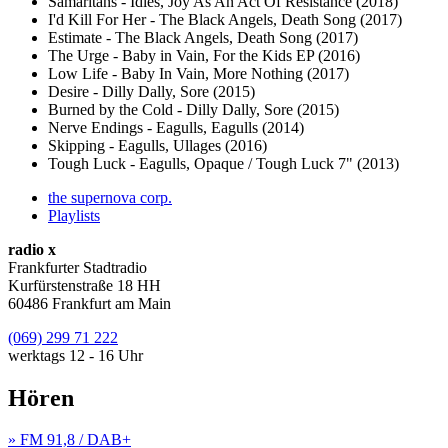
Samaritans - Idles, Joy As An Act Of Resistance (2018)
I'd Kill For Her - The Black Angels, Death Song (2017)
Estimate - The Black Angels, Death Song (2017)
The Urge - Baby in Vain, For the Kids EP (2016)
Low Life - Baby In Vain, More Nothing (2017)
Desire - Dilly Dally, Sore (2015)
Burned by the Cold - Dilly Dally, Sore (2015)
Nerve Endings - Eagulls, Eagulls (2014)
Skipping - Eagulls, Ullages (2016)
Tough Luck - Eagulls, Opaque / Tough Luck 7" (2013)
the supernova corp.
Playlists
radio x
Frankfurter Stadtradio
Kurfürstenstraße 18 HH
60486 Frankfurt am Main
(069) 299 71 222
werktags 12 - 16 Uhr
Hören
» FM 91,8 / DAB+