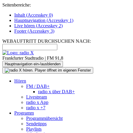
Seitenbereiche:
Inhalt (
Accesskey
0)
Hauptnavigation (
Accesskey
1)
Live
hören (
Accesskey
2)
Footer
(
Accesskey
3)
WEBAUFTRITT DURCHSUCHEN NACH:
Frankfurter Stadtradio | FM 91,8
Hauptnavigation ein-/ausblenden
Hören
FM / DAB+
radio x über DAB+
Livestream
radio x App
radio x +7
Programm
Programmübersicht
Sendetipps
Playlists