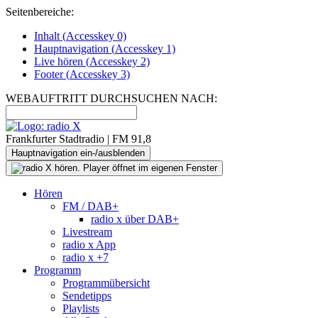
Seitenbereiche:
Inhalt (
Accesskey
0)
Hauptnavigation (
Accesskey
1)
Live
hören (
Accesskey
2)
Footer
(
Accesskey
3)
WEBAUFTRITT DURCHSUCHEN NACH:
Frankfurter Stadtradio | FM 91,8
Hauptnavigation ein-/ausblenden
Hören
FM / DAB+
radio x über DAB+
Livestream
radio x App
radio x +7
Programm
Programmübersicht
Sendetipps
Playlists