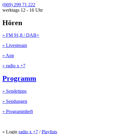
(069) 299 71 222
werktags 12 - 16 Uhr
Hören
» FM 91,8 / DAB+
» Livestream
» App
» radio x +7
Programm
» Sendetipps
» Sendungen
» Programmheft
» Login
radio x +7
/
Playlists