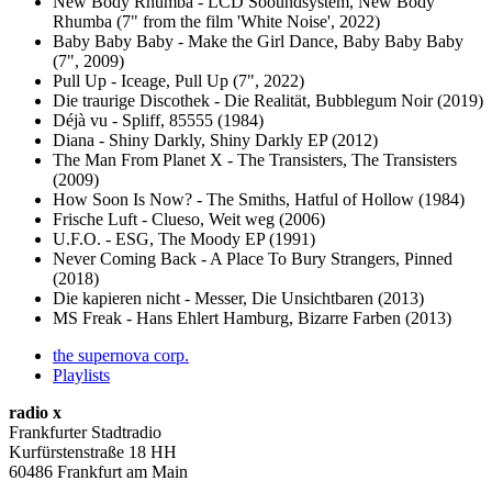
New Body Rhumba - LCD Sooundsystem, New Body
Rhumba (7" from the film 'White Noise', 2022)
Baby Baby Baby - Make the Girl Dance, Baby Baby Baby
(7", 2009)
Pull Up - Iceage, Pull Up (7", 2022)
Die traurige Discothek - Die Realität, Bubblegum Noir (2019)
Déjà vu - Spliff, 85555 (1984)
Diana - Shiny Darkly, Shiny Darkly EP (2012)
The Man From Planet X - The Transisters, The Transisters
(2009)
How Soon Is Now? - The Smiths, Hatful of Hollow (1984)
Frische Luft - Clueso, Weit weg (2006)
U.F.O. - ESG, The Moody EP (1991)
Never Coming Back - A Place To Bury Strangers, Pinned
(2018)
Die kapieren nicht - Messer, Die Unsichtbaren (2013)
MS Freak - Hans Ehlert Hamburg, Bizarre Farben (2013)
the supernova corp.
Playlists
radio x
Frankfurter Stadtradio
Kurfürstenstraße 18 HH
60486 Frankfurt am Main