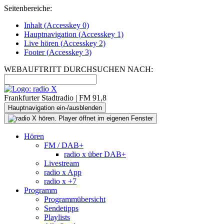
Seitenbereiche:
Inhalt (
Accesskey
0)
Hauptnavigation (
Accesskey
1)
Live
hören (
Accesskey
2)
Footer
(
Accesskey
3)
WEBAUFTRITT DURCHSUCHEN NACH:
Frankfurter Stadtradio | FM 91,8
Hauptnavigation ein-/ausblenden
Hören
FM / DAB+
radio x über DAB+
Livestream
radio x App
radio x +7
Programm
Programmübersicht
Sendetipps
Playlists