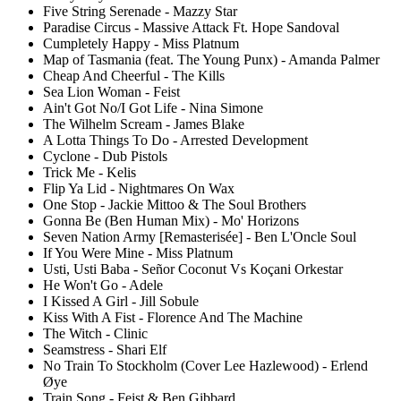
Five String Serenade - Mazzy Star
Paradise Circus - Massive Attack Ft. Hope Sandoval
Cumpletely Happy - Miss Platnum
Map of Tasmania (feat. The Young Punx) - Amanda Palmer
Cheap And Cheerful - The Kills
Sea Lion Woman - Feist
Ain't Got No/I Got Life - Nina Simone
The Wilhelm Scream - James Blake
A Lotta Things To Do - Arrested Development
Cyclone - Dub Pistols
Trick Me - Kelis
Flip Ya Lid - Nightmares On Wax
One Stop - Jackie Mittoo & The Soul Brothers
Gonna Be (Ben Human Mix) - Mo' Horizons
Seven Nation Army [Remasterisée] - Ben L'Oncle Soul
If You Were Mine - Miss Platnum
Usti, Usti Baba - Señor Coconut Vs Koçani Orkestar
He Won't Go - Adele
I Kissed A Girl - Jill Sobule
Kiss With A Fist - Florence And The Machine
The Witch - Clinic
Seamstress - Shari Elf
No Train To Stockholm (Cover Lee Hazlewood) - Erlend
Øye
Train Song - Feist & Ben Gibbard