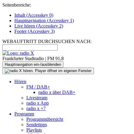
Seitenbereiche:
Inhalt (
Accesskey
0)
Hauptnavigation (
Accesskey
1)
Live
hören (
Accesskey
2)
Footer
(
Accesskey
3)
WEBAUFTRITT DURCHSUCHEN NACH:
Frankfurter Stadtradio | FM 91,8
Hauptnavigation ein-/ausblenden
Hören
FM / DAB+
radio x über DAB+
Livestream
radio x App
radio x +7
Programm
Programmübersicht
Sendetipps
Playlists