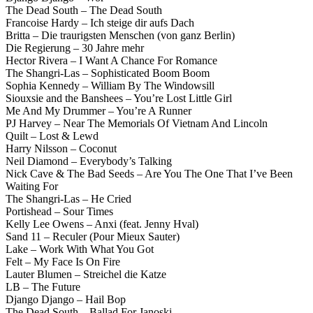
The Dead South – The Dead South
Francoise Hardy – Ich steige dir aufs Dach
Britta – Die traurigsten Menschen (von ganz Berlin)
Die Regierung – 30 Jahre mehr
Hector Rivera – I Want A Chance For Romance
The Shangri-Las – Sophisticated Boom Boom
Sophia Kennedy – William By The Windowsill
Siouxsie and the Banshees – You’re Lost Little Girl
Me And My Drummer – You’re A Runner
PJ Harvey – Near The Memorials Of Vietnam And Lincoln
Quilt – Lost & Lewd
Harry Nilsson – Coconut
Neil Diamond – Everybody’s Talking
Nick Cave & The Bad Seeds – Are You The One That I’ve Been
Waiting For
The Shangri-Las – He Cried
Portishead – Sour Times
Kelly Lee Owens – Anxi (feat. Jenny Hval)
Sand 11 – Reculer (Pour Mieux Sauter)
Lake – Work With What You Got
Felt – My Face Is On Fire
Lauter Blumen – Streichel die Katze
LB – The Future
Django Django – Hail Bop
The Dead South – Ballad For Janoski