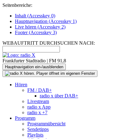
Seitenbereiche:
Inhalt (
Accesskey
0)
Hauptnavigation (
Accesskey
1)
Live
hören (
Accesskey
2)
Footer
(
Accesskey
3)
WEBAUFTRITT DURCHSUCHEN NACH:
Frankfurter Stadtradio | FM 91,8
Hauptnavigation ein-/ausblenden
Hören
FM / DAB+
radio x über DAB+
Livestream
radio x App
radio x +7
Programm
Programmübersicht
Sendetipps
Playlists