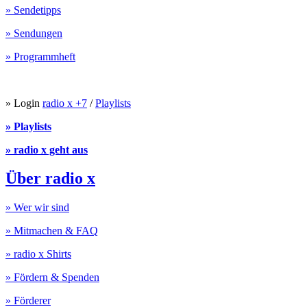
» Sendetipps
» Sendungen
» Programmheft
» Login
radio x +7
/
Playlists
» Playlists
» radio x geht aus
Über radio x
» Wer wir sind
» Mitmachen & FAQ
» radio x Shirts
» Fördern & Spenden
» Förderer