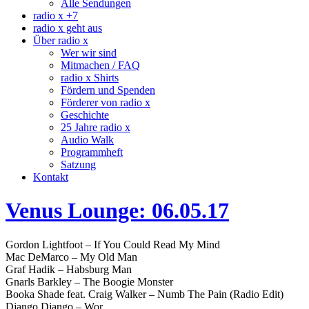
Alle Sendungen
radio x +7
radio x geht aus
Über radio x
Wer wir sind
Mitmachen / FAQ
radio x Shirts
Fördern und Spenden
Förderer von radio x
Geschichte
25 Jahre radio x
Audio Walk
Programmheft
Satzung
Kontakt
Venus Lounge: 06.05.17
Gordon Lightfoot – If You Could Read My Mind
Mac DeMarco – My Old Man
Graf Hadik – Habsburg Man
Gnarls Barkley – The Boogie Monster
Booka Shade feat. Craig Walker – Numb The Pain (Radio Edit)
Django Django – Wor