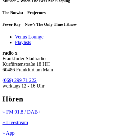
Murder – When The Bees Are Sleeping
The Notwist – Projectors
Fever Ray – Now’s The Only Time I Know
Venus Lounge
Playlists
radio x
Frankfurter Stadtradio
Kurfürstenstraße 18 HH
60486 Frankfurt am Main
(069) 299 71 222
werktags 12 - 16 Uhr
Hören
» FM 91,8 / DAB+
» Livestream
» App