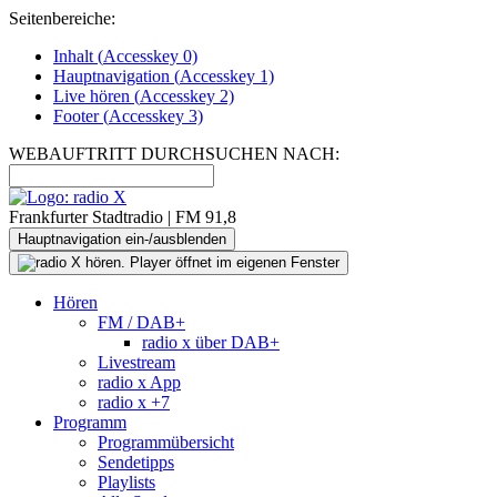
Seitenbereiche:
Inhalt (
Accesskey
0)
Hauptnavigation (
Accesskey
1)
Live
hören (
Accesskey
2)
Footer
(
Accesskey
3)
WEBAUFTRITT DURCHSUCHEN NACH:
Frankfurter Stadtradio | FM 91,8
Hauptnavigation ein-/ausblenden
Hören
FM / DAB+
radio x über DAB+
Livestream
radio x App
radio x +7
Programm
Programmübersicht
Sendetipps
Playlists