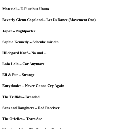
Material – E-Pluribus-Unum
Beverly Glenn-Copeland – Let Us Dance (Movement One)
Japan – Nightporter
Sophia Kennedy – Schenke mir ein
Hildegard Knef – Na und …
Lala Lala – Car Anymore
Eli & Fur – Strange
Eurythmics – Never Gonna Cry Again
The Triffids – Branded
Sons and Daughters – Red Receiver
The Orielles – Tears Are