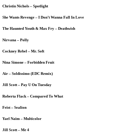
Christin Nichols – Spotlight
She Wants Revenge – I Don’t Wanna Fall In Love
The Haunted Youth & Max Fry – Deathwish
Nirvana – Polly
Cockney Rebel – Mr. Soft
Nina Simone – Forbidden Fruit
Air – Soldissimo (EDC Remix)
Jill Scott – Pay U On Tuesday
Roberta Flack – Compared To What
Feist – Sealion
Yael Naim – Multicolor
Jill Scott – Me 4