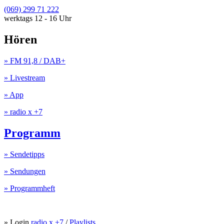
(069) 299 71 222
werktags 12 - 16 Uhr
Hören
» FM 91,8 / DAB+
» Livestream
» App
» radio x +7
Programm
» Sendetipps
» Sendungen
» Programmheft
» Login
radio x +7
/
Playlists