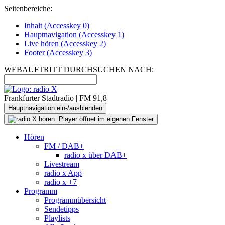
Seitenbereiche:
Inhalt (
Accesskey
0)
Hauptnavigation (
Accesskey
1)
Live
hören (
Accesskey
2)
Footer
(
Accesskey
3)
WEBAUFTRITT DURCHSUCHEN NACH:
Frankfurter Stadtradio | FM 91,8
Hauptnavigation ein-/ausblenden
Hören
FM / DAB+
radio x über DAB+
Livestream
radio x App
radio x +7
Programm
Programmübersicht
Sendetipps
Playlists