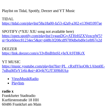
Playlist on Tidal, Spotify, Deezer and YT Music
TIDAL
https://tidal.com/playlist/58a18a00-fa53-42a9-a302-e1394f1097ae
SPOTIFY (*XIU XIU song not available here)
https://open.spotify.com/playlist/1vganDGyATHrHZXVoxcpW5?
si=9ce60eec81234ec5&pt=d48b3f208cdf9789dbebd0e1e8f67e2d
DEEZER
https://link.deezer.com/s/33vBnBfmSLyIgXA9T8KrX
YT MUSIC
https://music.youtube.com/playlist?list=PL_cRx8YkoO8c1Abm0E-
7nBqiM5rY1r6i-&si=4Qrjh7GJT309bHAp
VirusMusikRadio
Playlists
radio x
Frankfurter Stadtradio
Kurfürstenstraße 18 HH
60486 Frankfurt am Main