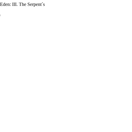
den: III. The Serpent´s
)