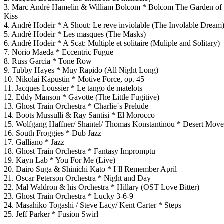
3. Marc Andrè Hamelin & William Bolcom * Bolcom The Garden of E
Kiss
4. Andrè Hodeir * A Shout: Le reve inviolable (The Involable Dream
5. Andrè Hodeir * Les masques (The Masks)
6. Andrè Hodeir * A Scat: Multiple et solitaire (Muliple and Solitary)
7. Norio Maeda * Eccentric Fugue
8. Russ Garcia * Tone Row
9. Tubby Hayes * Muy Rapido (All Night Long)
10. Nikolai Kapustin * Motive Force, op. 45
11. Jacques Loussier * Le tango de matelots
12. Eddy Manson * Gavotte (The Little Fugitive)
13. Ghost Train Orchestra * Charlie´s Prelude
14. Boots Mussulli & Ray Santisi * El Morocco
15. Wolfgang Haffner/ Shantel/ Thomas Konstantinou * Desert Move
16. South Froggies * Dub Jazz
17. Galliano * Jazz
18. Ghost Train Orchestra * Fantasy Impromptu
19. Kayn Lab * You For Me (Live)
20. Dairo Suga & Shinichi Kato * I´ll Remember April
21. Oscar Peterson Orchestra * Night and Day
22. Mal Waldron & his Orchestra * Hillary (OST Love Bitter)
23. Ghost Train Orchestra * Lucky 3-6-9
24. Masahiko Togashi / Steve Lacy/ Kent Carter * Steps
25. Jeff Parker * Fusion Swirl