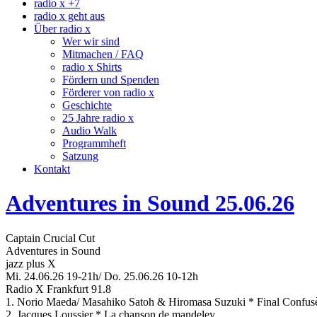
radio x +7
radio x geht aus
Über radio x
Wer wir sind
Mitmachen / FAQ
radio x Shirts
Fördern und Spenden
Förderer von radio x
Geschichte
25 Jahre radio x
Audio Walk
Programmheft
Satzung
Kontakt
Adventures in Sound 25.06.26
Captain Crucial Cut
Adventures in Sound
jazz plus X
Mi. 24.06.26 19-21h/ Do. 25.06.26 10-12h
Radio X Frankfurt 91.8
1. Norio Maeda/ Masahiko Satoh & Hiromasa Suzuki * Final Confus
2. Jacques Loussier * La chanson de mandeley