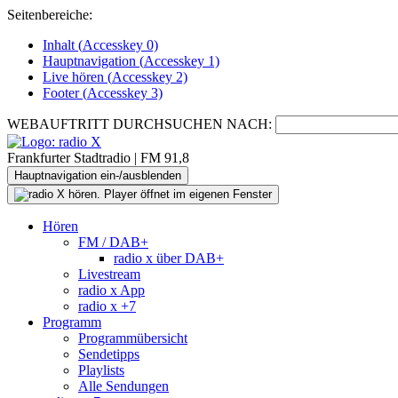
Seitenbereiche:
Inhalt (
Accesskey
0)
Hauptnavigation (
Accesskey
1)
Live
hören (
Accesskey
2)
Footer
(
Accesskey
3)
WEBAUFTRITT DURCHSUCHEN NACH:
Frankfurter Stadtradio | FM 91,8
Hauptnavigation ein-/ausblenden
Hören
FM / DAB+
radio x über DAB+
Livestream
radio x App
radio x +7
Programm
Programmübersicht
Sendetipps
Playlists
Alle Sendungen