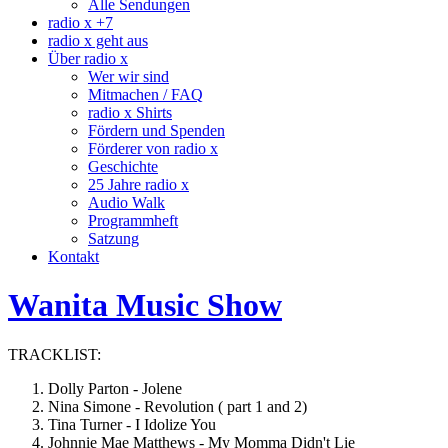
Alle Sendungen
radio x +7
radio x geht aus
Über radio x
Wer wir sind
Mitmachen / FAQ
radio x Shirts
Fördern und Spenden
Förderer von radio x
Geschichte
25 Jahre radio x
Audio Walk
Programmheft
Satzung
Kontakt
Wanita Music Show
TRACKLIST:
Dolly Parton - Jolene
Nina Simone - Revolution ( part 1 and 2)
Tina Turner - I Idolize You
Johnnie Mae Matthews - My Momma Didn't Lie