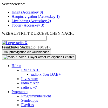
Seitenbereiche:
Inhalt (
Accesskey
0)
Hauptnavigation (
Accesskey
1)
Live
hören (
Accesskey
2)
Footer
(
Accesskey
3)
WEBAUFTRITT DURCHSUCHEN NACH:
Frankfurter Stadtradio | FM 91,8
Hauptnavigation ein-/ausblenden
Hören
FM / DAB+
radio x über DAB+
Livestream
radio x App
radio x +7
Programm
Programmübersicht
Sendetipps
Playlists