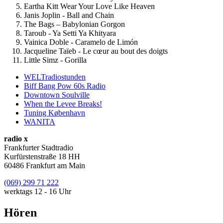
Eartha Kitt Wear Your Love Like Heaven
Janis Joplin - Ball and Chain
The Bags – Babylonian Gorgon
Taroub - Ya Setti Ya Khityara
Vainica Doble - Caramelo de Limón
Jacqueline Taïeb - Le cœur au bout des doigts
Little Simz - Gorilla
WELTradiostunden
Biff Bang Pow 60s Radio
Downtown Soulville
When the Levee Breaks!
Tuning København
WANITA
radio x
Frankfurter Stadtradio
Kurfürstenstraße 18 HH
60486 Frankfurt am Main
(069) 299 71 222
werktags 12 - 16 Uhr
Hören