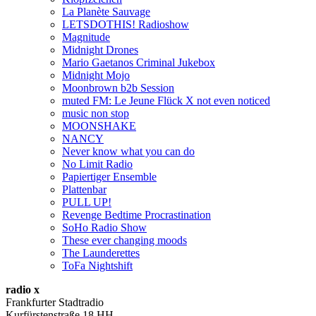
La Planète Sauvage
LETSDOTHIS! Radioshow
Magnitude
Midnight Drones
Mario Gaetanos Criminal Jukebox
Midnight Mojo
Moonbrown b2b Session
muted FM: Le Jeune Flück X not even noticed
music non stop
MOONSHAKE
NANCY
Never know what you can do
No Limit Radio
Papiertiger Ensemble
Plattenbar
PULL UP!
Revenge Bedtime Procrastination
SoHo Radio Show
These ever changing moods
The Launderettes
ToFa Nightshift
radio x
Frankfurter Stadtradio
Kurfürstenstraße 18 HH