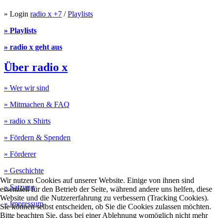
» Login
radio x +7
/
Playlists
» Playlists
» radio x geht aus
Über radio x
» Wer wir sind
» Mitmachen & FAQ
» radio x Shirts
» Fördern & Spenden
» Förderer
» Geschichte
Wir nutzen Cookies auf unserer Website. Einige von ihnen sind
» Satzung
essenziell für den Betrieb der Seite, während andere uns helfen, diese
Website und die Nutzererfahrung zu verbessern (Tracking Cookies).
» Impressum
Sie können selbst entscheiden, ob Sie die Cookies zulassen möchten.
Bitte beachten Sie, dass bei einer Ablehnung womöglich nicht mehr