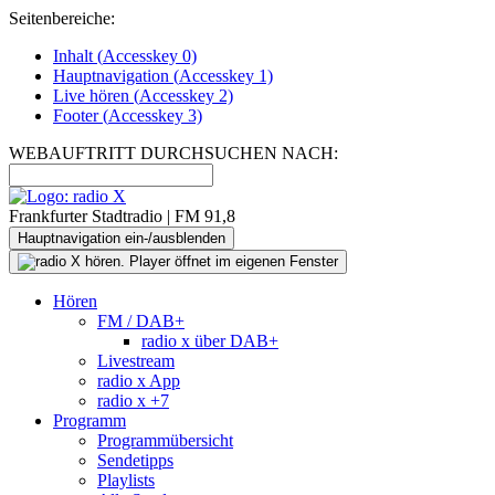
Seitenbereiche:
Inhalt (
Accesskey
0)
Hauptnavigation (
Accesskey
1)
Live
hören (
Accesskey
2)
Footer
(
Accesskey
3)
WEBAUFTRITT DURCHSUCHEN NACH:
Frankfurter Stadtradio | FM 91,8
Hauptnavigation ein-/ausblenden
Hören
FM / DAB+
radio x über DAB+
Livestream
radio x App
radio x +7
Programm
Programmübersicht
Sendetipps
Playlists