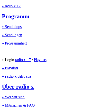
» radio x +7
Programm
» Sendetipps
» Sendungen
» Programmheft
» Login
radio x +7
/
Playlists
» Playlists
» radio x geht aus
Über radio x
» Wer wir sind
» Mitmachen & FAQ