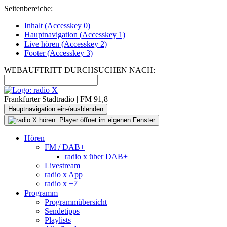
Seitenbereiche:
Inhalt (
Accesskey
0)
Hauptnavigation (
Accesskey
1)
Live
hören (
Accesskey
2)
Footer
(
Accesskey
3)
WEBAUFTRITT DURCHSUCHEN NACH:
Frankfurter Stadtradio | FM 91,8
Hauptnavigation ein-/ausblenden
Hören
FM / DAB+
radio x über DAB+
Livestream
radio x App
radio x +7
Programm
Programmübersicht
Sendetipps
Playlists