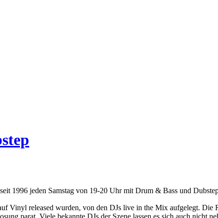
step
t seit 1996 jeden Samstag von 19-20 Uhr mit Drum & Bass und Dubstep
er auf Vinyl released wurden, von den DJs live in the Mix aufgelegt.
erlosung parat. Viele bekannte DJs der Szene lassen es sich auch nich