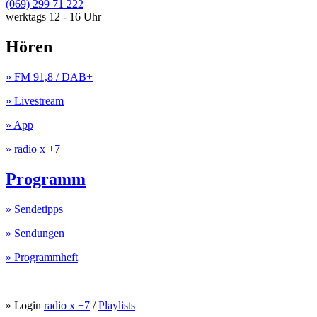
(069) 299 71 222
werktags 12 - 16 Uhr
Hören
» FM 91,8 / DAB+
» Livestream
» App
» radio x +7
Programm
» Sendetipps
» Sendungen
» Programmheft
» Login
radio x +7
/
Playlists