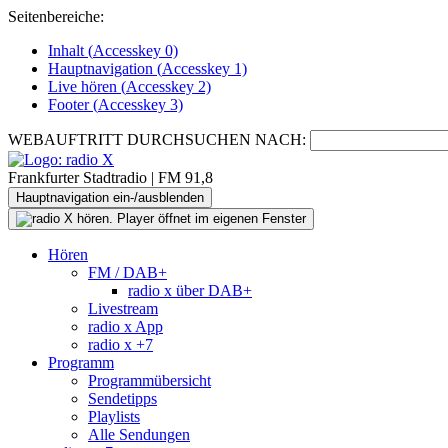
Seitenbereiche:
Inhalt (
Accesskey
0)
Hauptnavigation (
Accesskey
1)
Live
hören (
Accesskey
2)
Footer
(
Accesskey
3)
WEBAUFTRITT DURCHSUCHEN NACH:
Frankfurter Stadtradio | FM 91,8
Hauptnavigation ein-/ausblenden
Hören
FM / DAB+
radio x über DAB+
Livestream
radio x App
radio x +7
Programm
Programmübersicht
Sendetipps
Playlists
Alle Sendungen