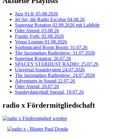
Aktuelle Playlists
Jazz 91.8: 05.08.2026
Jet Set, die Radio Escobar 04.08.26
Superstar Rotation 02.08.2026 mit LaMohr
Öder Abend: 03.08.26
Frantic Fork: 02.08.2026
Venus Lounge 01.08.2026
Sophisticated Boom Boom: 31.07.26
The Jazzmadass Radioshow: 31.07.2026
Superstar Rotation: 26.07.26
SPACEY STARDUST RADIO: 25.07.26
Universal Soundsystem 24.07.2026
The Jazzmadass Radioshow: 24.07.2026
Adventures in Sound 22.07.26
Öder Abend: 20.07.26
Sundaydancehall Spezial, 19.07.26
radio x Fördermitgliedschaft