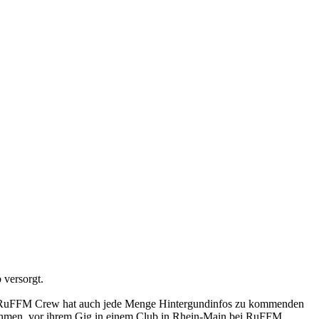
 versorgt.
 Die RuFFM Crew hat auch jede Menge Hintergundinfos zu kommenden
t nehmen, vor ihrem Gig in einem Club in Rhein-Main bei RuFFM