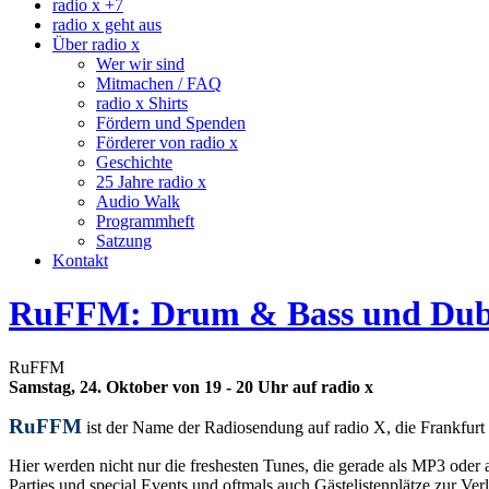
radio x +7
radio x geht aus
Über radio x
Wer wir sind
Mitmachen / FAQ
radio x Shirts
Fördern und Spenden
Förderer von radio x
Geschichte
25 Jahre radio x
Audio Walk
Programmheft
Satzung
Kontakt
RuFFM: Drum & Bass und Dub
RuFFM
Samstag, 24. Oktober von 19 - 20 Uhr auf radio x
RuFFM
ist der Name der Radiosendung auf radio X, die Frankfur
Hier werden nicht nur die freshesten Tunes, die gerade als MP3 od
Parties und special Events und oftmals auch Gästelistenplätze zur V