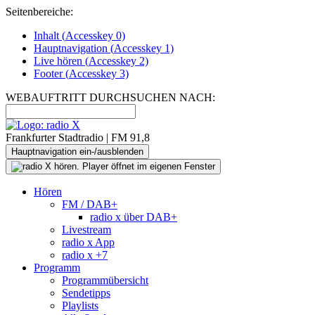
Seitenbereiche:
Inhalt (
Accesskey
0)
Hauptnavigation (
Accesskey
1)
Live
hören (
Accesskey
2)
Footer
(
Accesskey
3)
WEBAUFTRITT DURCHSUCHEN NACH:
Frankfurter Stadtradio | FM 91,8
Hauptnavigation ein-/ausblenden
Hören
FM / DAB+
radio x über DAB+
Livestream
radio x App
radio x +7
Programm
Programmübersicht
Sendetipps
Playlists