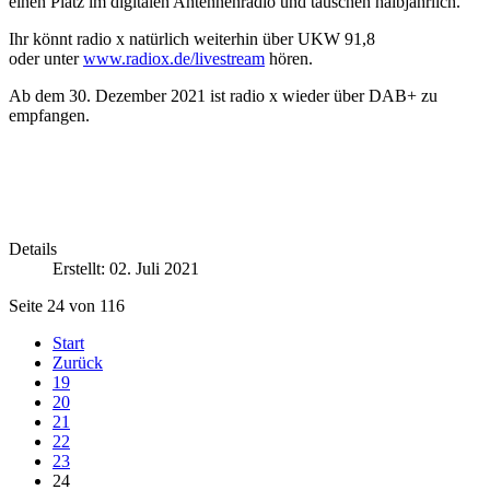
einen Platz im digitalen Antennenradio und tauschen halbjährlich.
Ihr könnt radio x natürlich weiterhin über UKW 91,8
oder unter
www.radiox.de/livestream
hören.
Ab dem 30. Dezember 2021 ist radio x wieder über DAB+ zu
empfangen.
Details
Erstellt: 02. Juli 2021
Seite 24 von 116
Start
Zurück
19
20
21
22
23
24