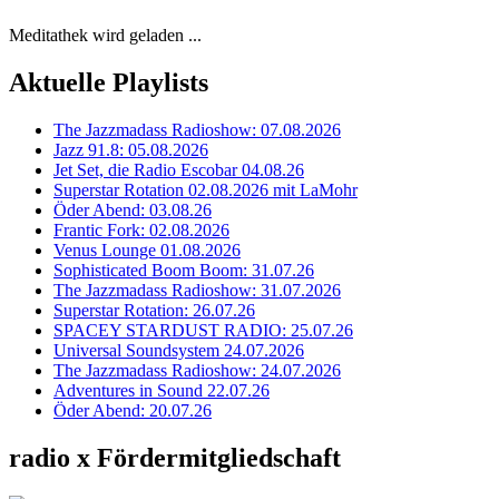
Meditathek wird geladen ...
Aktuelle Playlists
The Jazzmadass Radioshow: 07.08.2026
Jazz 91.8: 05.08.2026
Jet Set, die Radio Escobar 04.08.26
Superstar Rotation 02.08.2026 mit LaMohr
Öder Abend: 03.08.26
Frantic Fork: 02.08.2026
Venus Lounge 01.08.2026
Sophisticated Boom Boom: 31.07.26
The Jazzmadass Radioshow: 31.07.2026
Superstar Rotation: 26.07.26
SPACEY STARDUST RADIO: 25.07.26
Universal Soundsystem 24.07.2026
The Jazzmadass Radioshow: 24.07.2026
Adventures in Sound 22.07.26
Öder Abend: 20.07.26
radio x Fördermitgliedschaft