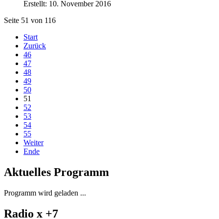
Erstellt: 10. November 2016
Seite 51 von 116
Start
Zurück
46
47
48
49
50
51
52
53
54
55
Weiter
Ende
Aktuelles Programm
Programm wird geladen ...
Radio x +7