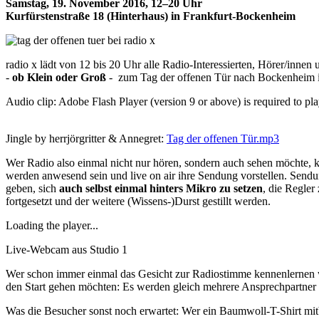
Samstag, 19. November 2016, 12–20 Uhr
Kurfürstenstraße 18 (Hinterhaus) in Frankfurt-Bockenheim
radio x lädt von 12 bis 20 Uhr alle Radio-Interessierten, Hörer/innen
-
ob Klein oder Groß
- zum Tag der offenen Tür nach Bockenheim in 
Audio clip: Adobe Flash Player (version 9 or above) is required to pla
Jingle by herrjörgritter & Annegret:
Tag der offenen Tür.mp3
Wer Radio also einmal nicht nur hören, sondern auch sehen möchte, k
werden anwesend sein und live on air ihre Sendung vorstellen. Sendu
geben, sich
auch selbst einmal hinters Mikro zu setzen
, die Regle
fortgesetzt und der weitere (Wissens-)Durst gestillt werden.
Loading the player...
Live-Webcam aus Studio 1
Wer schon immer einmal das Gesicht zur Radiostimme kennenlernen wol
den Start gehen möchten: Es werden gleich mehrere Ansprechpartner 
Was die Besucher sonst noch erwartet: Wer ein Baumwoll-T-Shirt mit