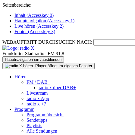
Seitenbereiche:
Inhalt (
Accesskey
0)
Hauptnavigation (
Accesskey
1)
Live
hören (
Accesskey
2)
Footer
(
Accesskey
3)
WEBAUFTRITT DURCHSUCHEN NACH:
Frankfurter Stadtradio | FM 91,8
Hauptnavigation ein-/ausblenden
Hören
FM / DAB+
radio x über DAB+
Livestream
radio x App
radio x +7
Programm
Programmübersicht
Sendetipps
Playlists
Alle Sendungen