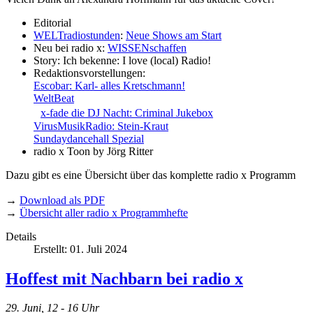
Editorial
WELTradiostunden
:
Neue Shows am Start
Neu bei radio x:
WISSENschaffen
Story: Ich bekenne: I love (local) Radio!
Redaktionsvorstellungen:
Escobar: Karl- alles Kretschmann!
WeltBeat
x-fade die DJ Nacht: Criminal Jukebox
VirusMusikRadio: Stein-Kraut
Sundaydancehall Spezial
radio x Toon by Jörg Ritter
Dazu gibt es eine Übersicht über das komplette radio x Programm
→
Download als PDF
→
Übersicht aller radio x Programmhefte
Details
Erstellt: 01. Juli 2024
Hoffest mit Nachbarn bei radio x
29. Juni, 12 - 16 Uhr