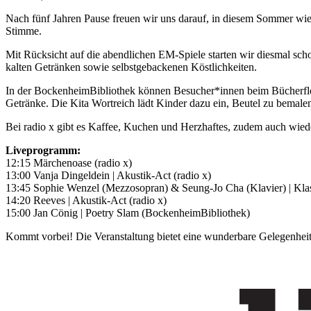
Nach fünf Jahren Pause freuen wir uns darauf, in diesem Sommer wie
Stimme.
Mit Rücksicht auf die abendlichen EM-Spiele starten wir diesmal sch
kalten Getränken sowie selbstgebackenen Köstlichkeiten.
In der BockenheimBibliothek können Besucher*innen beim Bücherflohm
Getränke. Die Kita Wortreich lädt Kinder dazu ein, Beutel zu bemale
Bei radio x gibt es Kaffee, Kuchen und Herzhaftes, zudem auch wiede
Liveprogramm:
12:15 Märchenoase (radio x)
13:00 Vanja Dingeldein | Akustik-Act (radio x)
13:45 Sophie Wenzel (Mezzosopran) & Seung-Jo Cha (Klavier) | Klas
14:20 Reeves | Akustik-Act (radio x)
15:00 Jan Cönig | Poetry Slam (BockenheimBibliothek)
Kommt vorbei! Die Veranstaltung bietet eine wunderbare Gelegenheit