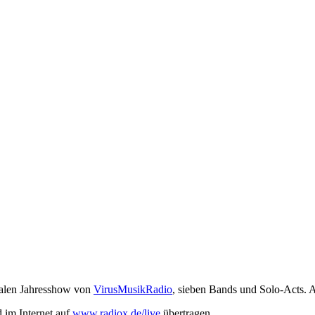
nalen Jahresshow von
VirusMusikRadio
, sieben Bands und Solo-Acts. A
 im Internet auf
www.radiox.de/live
übertragen.