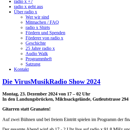
radio x +7
radio x geht aus
Über radio x
Wer wir sind
Mitmachen / FAQ
radio x Shirts
Fördern und Spenden
Förderer von radio x
Geschichte
25 Jahre radio x
Audio Walk
Programmheft
Satzung
Kontakt
Die VirusMusikRadio Show 2024
Montag, 23. Dezember 2024 von 17 – 02 Uhr
In den Landungsbrücken, Milchsackgelände, Gutleutstrasse 294
Gitarren statt Granaten!
Auf zwei Bühnen und bei freiem Eintritt spielen im Programm der fi
Der gesamte Abend wird ab 17 - 2 Uhr live auf radio x 91.8 MHz und