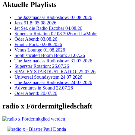
Aktuelle Playlists
The Jazzmadass Radioshow: 07.08.2026
Jazz 91.8: 05.08.2026
Jet Set, die Radio Escobar 04.08.26
Superstar Rotation 02.08.2026 mit LaMohr
Öder Abend: 03.08.26
Frantic Fork: 02.08.2026
Venus Lounge 01.08.2026
Sophisticated Boom Boom: 31.07.26
The Jazzmadass Radioshow: 31.07.2026
Superstar Rotation: 26.07.26
SPACEY STARDUST RADIO: 25.07.26
Universal Soundsystem 24.07.2026
The Jazzmadass Radioshow: 24.07.2026
Adventures in Sound 22.07.26
Öder Abend: 20.07.26
radio x Fördermitgliedschaft