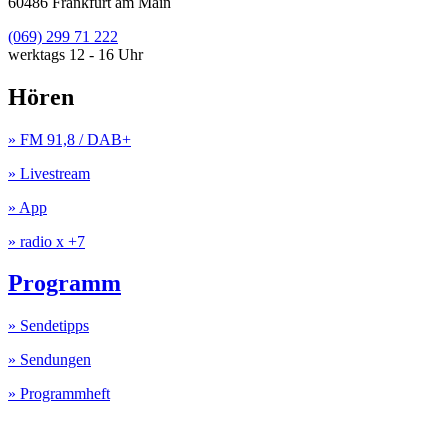
60486 Frankfurt am Main
(069) 299 71 222
werktags 12 - 16 Uhr
Hören
» FM 91,8 / DAB+
» Livestream
» App
» radio x +7
Programm
» Sendetipps
» Sendungen
» Programmheft