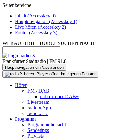
Seitenbereiche:
Inhalt (
Accesskey
0)
Hauptnavigation (
Accesskey
1)
Live
hören (
Accesskey
2)
Footer
(
Accesskey
3)
WEBAUFTRITT DURCHSUCHEN NACH:
Frankfurter Stadtradio | FM 91,8
Hauptnavigation ein-/ausblenden
Hören
FM / DAB+
radio x über DAB+
Livestream
radio x App
radio x +7
Programm
Programmübersicht
Sendetipps
Playlists