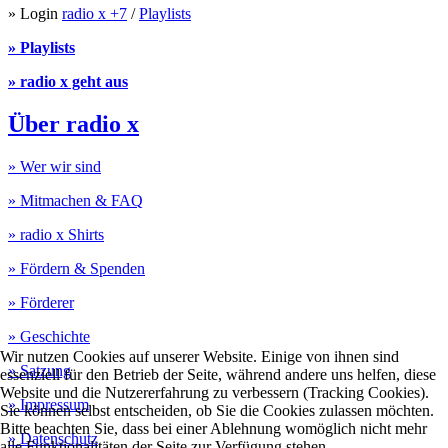
» Login
radio x +7
/
Playlists
» Playlists
» radio x geht aus
Über radio x
» Wer wir sind
» Mitmachen & FAQ
» radio x Shirts
» Fördern & Spenden
» Förderer
» Geschichte
Wir nutzen Cookies auf unserer Website. Einige von ihnen sind
» Satzung
essenziell für den Betrieb der Seite, während andere uns helfen, diese
Website und die Nutzererfahrung zu verbessern (Tracking Cookies).
» Impressum
Sie können selbst entscheiden, ob Sie die Cookies zulassen möchten.
Bitte beachten Sie, dass bei einer Ablehnung womöglich nicht mehr
» Datenschutz
alle Funktionalitäten der Seite zur Verfügung stehen.