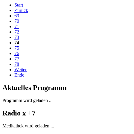
Start
Zurück
69
70
71
72
73
74
75
76
77
78
Weiter
Ende
Aktuelles Programm
Programm wird geladen ...
Radio x +7
Meditathek wird geladen ...