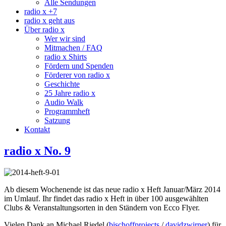
Alle Sendungen
radio x +7
radio x geht aus
Über radio x
Wer wir sind
Mitmachen / FAQ
radio x Shirts
Fördern und Spenden
Förderer von radio x
Geschichte
25 Jahre radio x
Audio Walk
Programmheft
Satzung
Kontakt
radio x No. 9
Ab diesem Wochenende ist das neue radio x Heft Januar/März 2014
im Umlauf. Ihr findet das radio x Heft in über 100 ausgewählten
Clubs & Veranstaltungsorten in den Ständern von Ecco Flyer.
Vielen Dank an Michael Riedel (
bischoffprojects
/
davidzwirner
) für