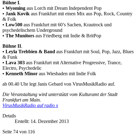
Bühne I
.
• Wyoming
aus Lorch mit Dream Independent Pop
•
Jank Kovik
aus Frankfurt mit einen Mix aus Pop, Rock, Country
& Folk
•
Low500
aus Frankfurt mit 60’s Sachen, Krautrock und
psychedelischem Underground
•
The Munitors
aus Friedberg mit Indie & BritPop
Bühne II
.
•
Leyla Trebbien & Band
aus Frankfurt mit Soul, Pop, Jazz, Blues
& Funk
•
Lava 303
aus Frankfurt mit Alternative Progressive, Trance,
Electro, Psychedelic
•
Kenneth Minor
aus Wiesbaden mit Indie Folk
ab 00.40 Uhr legt Janis Gebard von VirusMusikRadio auf.
Die Veranstaltung wird unterstützt vom Kulturamt der Stadt
Frankfurt am Main.
VirusMusikRadio auf radio x
Details
Erstellt: 14. Dezember 2013
Seite 74 von 116