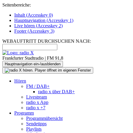
Seitenbereiche:
Inhalt (
Accesskey
0)
Hauptnavigation (
Accesskey
1)
Live
hören (
Accesskey
2)
Footer
(
Accesskey
3)
WEBAUFTRITT DURCHSUCHEN NACH:
Frankfurter Stadtradio | FM 91,8
Hauptnavigation ein-/ausblenden
Hören
FM / DAB+
radio x über DAB+
Livestream
radio x App
radio x +7
Programm
Programmübersicht
Sendetipps
Playlists