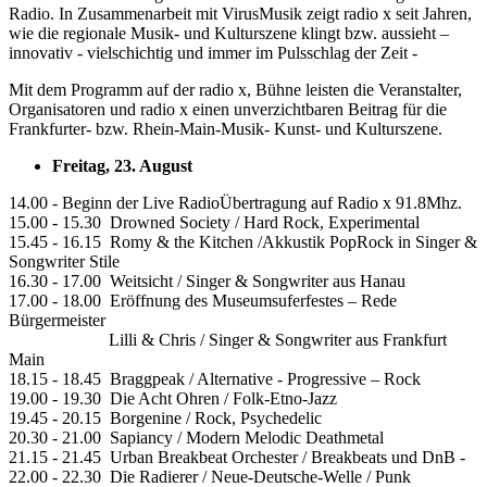
Radio. In Zusammenarbeit mit VirusMusik zeigt radio x seit Jahren,
wie die regionale Musik- und Kulturszene klingt bzw. aussieht –
innovativ - vielschichtig und immer im Pulsschlag der Zeit -
Mit dem Programm auf der radio x, Bühne leisten die Veranstalter,
Organisatoren und radio x einen unverzichtbaren Beitrag für die
Frankfurter- bzw. Rhein-Main-Musik- Kunst- und Kulturszene.
Freitag, 23. August
14.00 - Beginn der Live RadioÜbertragung auf Radio x 91.8Mhz.
15.00 - 15.30 Drowned Society / Hard Rock, Experimental
15.45 - 16.15 Romy & the Kitchen /Akkustik PopRock in Singer &
Songwriter Stile
16.30 - 17.00 Weitsicht / Singer & Songwriter aus Hanau
17.00 - 18.00 Eröffnung des Museumsuferfestes – Rede
Bürgermeister
Lilli & Chris / Singer & Songwriter aus Frankfurt
Main
18.15 - 18.45 Braggpeak / Alternative - Progressive – Rock
19.00 - 19.30 Die Acht Ohren / Folk-Etno-Jazz
19.45 - 20.15 Borgenine / Rock, Psychedelic
20.30 - 21.00 Sapiancy / Modern Melodic Deathmetal
21.15 - 21.45 Urban Breakbeat Orchester / Breakbeats und DnB -
22.00 - 22.30 Die Radierer / Neue-Deutsche-Welle / Punk