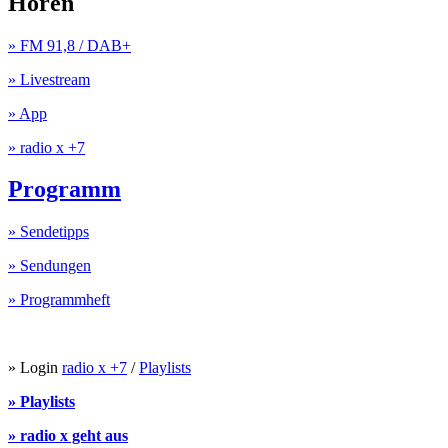
Hören
» FM 91,8 / DAB+
» Livestream
» App
» radio x +7
Programm
» Sendetipps
» Sendungen
» Programmheft
» Login
radio x +7
/
Playlists
» Playlists
» radio x geht aus