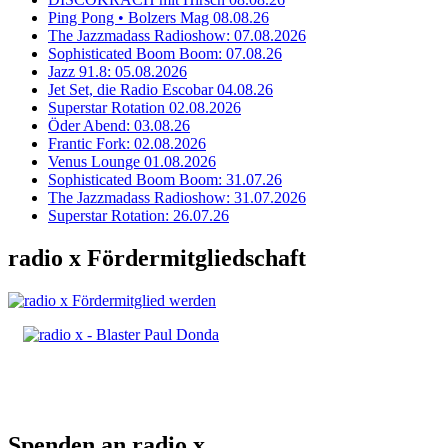
Ping Pong • Bolzers Mag 08.08.26
The Jazzmadass Radioshow: 07.08.2026
Sophisticated Boom Boom: 07.08.26
Jazz 91.8: 05.08.2026
Jet Set, die Radio Escobar 04.08.26
Superstar Rotation 02.08.2026
Öder Abend: 03.08.26
Frantic Fork: 02.08.2026
Venus Lounge 01.08.2026
Sophisticated Boom Boom: 31.07.26
The Jazzmadass Radioshow: 31.07.2026
Superstar Rotation: 26.07.26
radio x Fördermitgliedschaft
Spenden an radio x