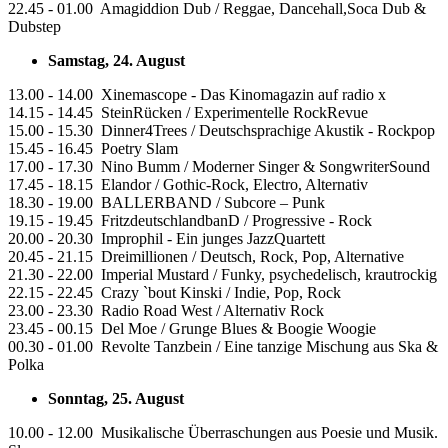
22.45 - 01.00 Amagiddion Dub / Reggae, Dancehall,Soca Dub &
Dubstep
Samstag, 24. August
13.00 - 14.00 Xinemascope - Das Kinomagazin auf radio x
14.15 - 14.45 SteinRücken / Experimentelle RockRevue
15.00 - 15.30 Dinner4Trees / Deutschsprachige Akustik - Rockpop
15.45 - 16.45 Poetry Slam
17.00 - 17.30 Nino Bumm / Moderner Singer & SongwriterSound
17.45 - 18.15 Elandor / Gothic-Rock, Electro, Alternativ
18.30 - 19.00 BALLERBAND / Subcore – Punk
19.15 - 19.45 FritzdeutschlandbanD / Progressive - Rock
20.00 - 20.30 Improphil - Ein junges JazzQuartett
20.45 - 21.15 Dreimillionen / Deutsch, Rock, Pop, Alternative
21.30 - 22.00 Imperial Mustard / Funky, psychedelisch, krautrockig
22.15 - 22.45 Crazy `bout Kinski / Indie, Pop, Rock
23.00 - 23.30 Radio Road West / Alternativ Rock
23.45 - 00.15 Del Moe / Grunge Blues & Boogie Woogie
00.30 - 01.00 Revolte Tanzbein / Eine tanzige Mischung aus Ska &
Polka
Sonntag, 25. August
10.00 - 12.00 Musikalische Überraschungen aus Poesie und Musik.