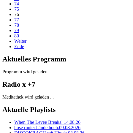
74
75
76
77
78
79
80
Weiter
Ende
Aktuelles Programm
Programm wird geladen ...
Radio x +7
Meditathek wird geladen ...
Aktuelle Playlists
When The Levee Breaks! 14.08.26
hose runter hände hoch:09.08.2026
DISCOKRACH mit Hirsch 08.08.26