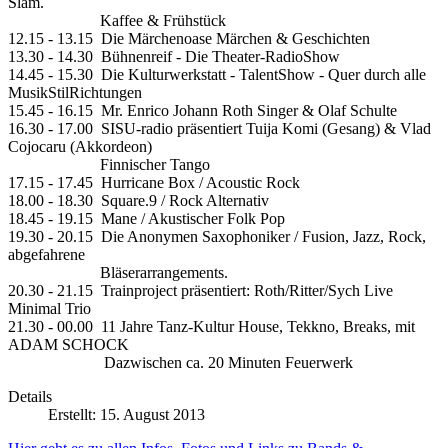
Slam.
Kaffee & Frühstück
12.15 - 13.15 Die Märchenoase Märchen & Geschichten
13.30 - 14.30 Bühnenreif - Die Theater-RadioShow
14.45 - 15.30 Die Kulturwerkstatt - TalentShow - Quer durch alle
MusikStilRichtungen
15.45 - 16.15 Mr. Enrico Johann Roth Singer & Olaf Schulte
16.30 - 17.00 SISU-radio präsentiert Tuija Komi (Gesang) & Vlad
Cojocaru (Akkordeon)
Finnischer Tango
17.15 - 17.45 Hurricane Box / Acoustic Rock
18.00 - 18.30 Square.9 / Rock Alternativ
18.45 - 19.15 Mane / Akustischer Folk Pop
19.30 - 20.15 Die Anonymen Saxophoniker / Fusion, Jazz, Rock,
abgefahrene
Bläserarrangements.
20.30 - 21.15 Trainproject präsentiert: Roth/Ritter/Sych Live
Minimal Trio
21.30 - 00.00 11 Jahre Tanz-Kultur House, Tekkno, Breaks, mit
ADAM SCHOCK
Dazwischen ca. 20 Minuten Feuerwerk
Details
Erstellt: 15. August 2013