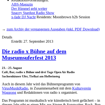
Redaktionsvorstellungen:
ABS-Magazin
Der Himmel geht weiter
Spacey Stardust Radio Show
x-fade DJ Nacht
Residents: Moonbrown b2b Session
→
zum Archiv der vergangenen Ausgaben (inkl. PDF Download)
Details
Erstellt: 27. September 2013
Die radio x Bühne auf dem
Museumsuferfest 2013
23. - 25. August
Café, Bar, radio x Bühne und drei Tage Open Air Radio
Sachsenhäuser Ufer, Tiefkai am Holbeinsteg
Auch in diesem Jahr wird das Bühnenprogramm von
VirusMusikRadio
, in Zusammenarbeit mit dem
Kulturverein
Waggong
und Redaktionen von radio x organisiert.
Das Programm ist musikalisch wie künstlerisch breit gefächert – in
diesem Jahr gibt es einen Mix aus Singer & Songwriter, Rock, Pop,