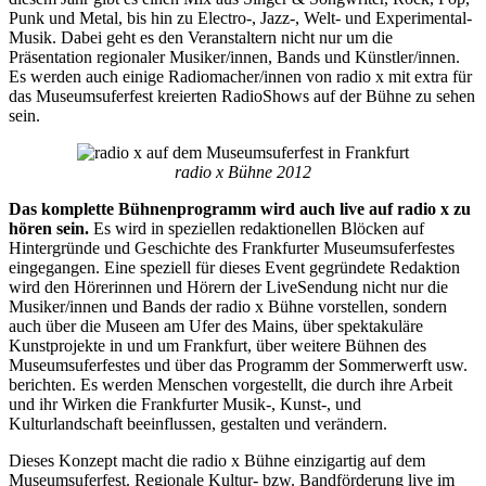
Punk und Metal, bis hin zu Electro-, Jazz-, Welt- und Experimental-
Musik. Dabei geht es den Veranstaltern nicht nur um die
Präsentation regionaler Musiker/innen, Bands und Künstler/innen.
Es werden auch einige Radiomacher/innen von radio x mit extra für
das Museumsuferfest kreierten RadioShows auf der Bühne zu sehen
sein.
radio x Bühne 2012
Das komplette Bühnenprogramm wird auch live auf radio x zu
hören sein.
Es wird in speziellen redaktionellen Blöcken auf
Hintergründe und Geschichte des Frankfurter Museumsuferfestes
eingegangen. Eine speziell für dieses Event gegründete Redaktion
wird den Hörerinnen und Hörern der LiveSendung nicht nur die
Musiker/innen und Bands der radio x Bühne vorstellen, sondern
auch über die Museen am Ufer des Mains, über spektakuläre
Kunstprojekte in und um Frankfurt, über weitere Bühnen des
Museumsuferfestes und über das Programm der Sommerwerft usw.
berichten. Es werden Menschen vorgestellt, die durch ihre Arbeit
und ihr Wirken die Frankfurter Musik-, Kunst-, und
Kulturlandschaft beeinflussen, gestalten und verändern.
Dieses Konzept macht die radio x Bühne einzigartig auf dem
Museumsuferfest. Regionale Kultur- bzw. Bandförderung live im