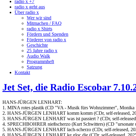
radio x +7
radio x geht aus
Über radio x
Wer wir sind
Mitmachen / FAQ
radio x Shirts
Fördern und Spenden
Förderer von radio x
Geschichte
25 Jahre radio x
Audio Walk
Programmheft
Satzung
Kontakt
Jet Set, die Radio Escobar 7.10.
HANS-JÜRGEN LENHART:
1. MINA rotes plastik (CD "VA - Musik fürs Wohnzimmer", Monika E
2. HANS-JÜRGEN LENHART komm komm (CDr, self-released, 2
3. HANS-JÜRGEN LENHART was ist passiert ? (CDr, self-released
4. SPRECHBOHRER nießscherzo (Kurt Schwitters) (CD "ursonate 
5. HANS-JÜRGEN LENHART lach-scherzo (CDr, self-released, 20
6. HANS-JÜRGEN LENHART ke gloc die (CDr, self-released, 202