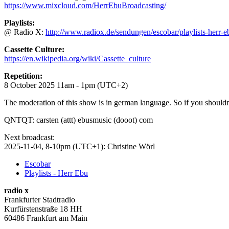
https://www.mixcloud.com/HerrEbuBroadcasting/
Playlists:
@ Radio X:
http://www.radiox.de/sendungen/escobar/playlists-herr-e
Cassette Culture:
https://en.wikipedia.org/wiki/Cassette_culture
Repetition:
8 October 2025 11am - 1pm (UTC+2)
The moderation of this show is in german language. So if you shouldn'
QNTQT: carsten (attt) ebusmusic (dooot) com
Next broadcast:
2025-11-04, 8-10pm (UTC+1): Christine Wörl
Escobar
Playlists - Herr Ebu
radio x
Frankfurter Stadtradio
Kurfürstenstraße 18 HH
60486 Frankfurt am Main