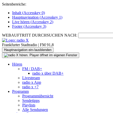
Seitenbereiche:
Inhalt (
Accesskey
0)
Hauptnavigation (
Accesskey
1)
Live
hören (
Accesskey
2)
Footer
(
Accesskey
3)
WEBAUFTRITT DURCHSUCHEN NACH:
Frankfurter Stadtradio | FM 91,8
Hauptnavigation ein-/ausblenden
Hören
FM / DAB+
radio x über DAB+
Livestream
radio x App
radio x +7
Programm
Programmübersicht
Sendetipps
Playlists
Alle Sendungen