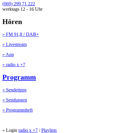
(069) 299 71 222
werktags 12 - 16 Uhr
Hören
» FM 91,8 / DAB+
» Livestream
» App
» radio x +7
Programm
» Sendetipps
» Sendungen
» Programmheft
» Login
radio x +7
/
Playlists