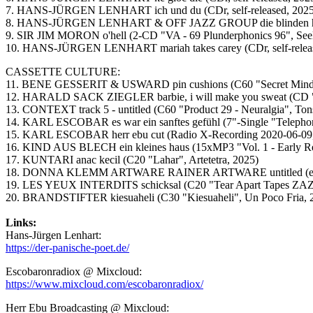
7. HANS-JÜRGEN LENHART ich und du (CDr, self-released, 2025
8. HANS-JÜRGEN LENHART & OFF JAZZ GROUP die blinden hunde
9. SIR JIM MORON o'hell (2-CD "VA - 69 Plunderphonics 96", See
10. HANS-JÜRGEN LENHART mariah takes carey (CDr, self-releas
CASSETTE CULTURE:
11. BENE GESSERIT & USWARD pin cushions (C60 "Secret Mind - P
12. HARALD SACK ZIEGLER barbie, i will make you sweat (CD "Hö
13. CONTEXT track 5 - untitled (C60 "Product 29 - Neuralgia", Ton
14. KARL ESCOBAR es war ein sanftes gefühl (7"-Single "Telephon /
15. KARL ESCOBAR herr ebu cut (Radio X-Recording 2020-06-09,
16. KIND AUS BLECH ein kleines haus (15xMP3 "Vol. 1 - Early Reco
17. KUNTARI anac kecil (C20 "Lahar", Artetetra, 2025)
18. DONNA KLEMM ARTWARE RAINER ARTWARE untitled (extract)
19. LES YEUX INTERDITS schicksal (C20 "Tear Apart Tapes ZAZ 0
20. BRANDSTIFTER kiesuaheli (C30 "Kiesuaheli", Un Poco Fria, 
Links:
Hans-Jürgen Lenhart:
https://der-panische-poet.de/
Escobaronradiox @ Mixcloud:
https://www.mixcloud.com/escobaronradiox/
Herr Ebu Broadcasting @ Mixcloud: