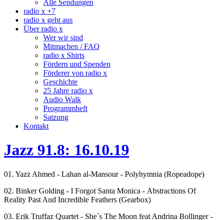
Alle Sendungen
radio x +7
radio x geht aus
Über radio x
Wer wir sind
Mitmachen / FAQ
radio x Shirts
Fördern und Spenden
Förderer von radio x
Geschichte
25 Jahre radio x
Audio Walk
Programmheft
Satzung
Kontakt
Jazz 91.8: 16.10.19
01. Yazz Ahmed - Lahan al-Mansour - Polyhymnia (Ropeadope)
02. Binker Golding - I Forgot Santa Monica - Abstractions Of
Reality Past And Incredible Feathers (Gearbox)
03. Erik Truffaz Quartet - She´s The Moon feat Andrina Bollinger -