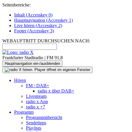
Seitenbereiche:
Inhalt (
Accesskey
0)
Hauptnavigation (
Accesskey
1)
Live
hören (
Accesskey
2)
Footer
(
Accesskey
3)
WEBAUFTRITT DURCHSUCHEN NACH:
Frankfurter Stadtradio | FM 91,8
Hauptnavigation ein-/ausblenden
Hören
FM / DAB+
radio x über DAB+
Livestream
radio x App
radio x +7
Programm
Programmübersicht
Sendetipps
Playlists