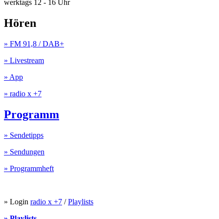
werktags 12 - 16 Uhr
Hören
» FM 91,8 / DAB+
» Livestream
» App
» radio x +7
Programm
» Sendetipps
» Sendungen
» Programmheft
» Login
radio x +7
/
Playlists
» Playlists