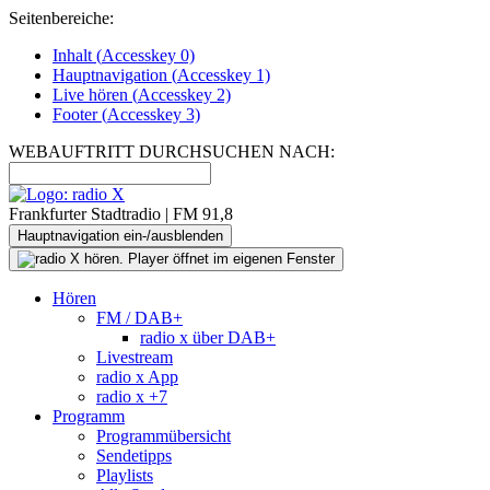
Seitenbereiche:
Inhalt (
Accesskey
0)
Hauptnavigation (
Accesskey
1)
Live
hören (
Accesskey
2)
Footer
(
Accesskey
3)
WEBAUFTRITT DURCHSUCHEN NACH:
Frankfurter Stadtradio | FM 91,8
Hauptnavigation ein-/ausblenden
Hören
FM / DAB+
radio x über DAB+
Livestream
radio x App
radio x +7
Programm
Programmübersicht
Sendetipps
Playlists