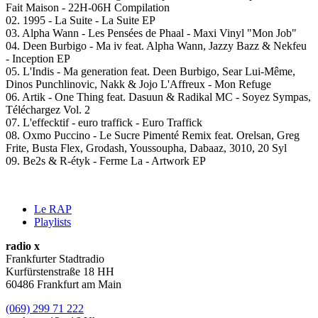
Fait Maison - 22H-06H Compilation
02. 1995 - La Suite - La Suite EP
03. Alpha Wann - Les Pensées de Phaal - Maxi Vinyl "Mon Job"
04. Deen Burbigo - Ma iv feat. Alpha Wann, Jazzy Bazz & Nekfeu
- Inception EP
05. L'Indis - Ma generation feat. Deen Burbigo, Sear Lui-Même,
Dinos Punchlinovic, Nakk & Jojo L'Affreux - Mon Refuge
06. Artik - One Thing feat. Dasuun & Radikal MC - Soyez Sympas,
Téléchargez Vol. 2
07. L'effecktif - euro traffick - Euro Traffick
08. Oxmo Puccino - Le Sucre Pimenté Remix feat. Orelsan, Greg
Frite, Busta Flex, Grodash, Youssoupha, Dabaaz, 3010, 20 Syl
09. Be2s & R-étyk - Ferme La - Artwork EP
Le RAP
Playlists
radio x
Frankfurter Stadtradio
Kurfürstenstraße 18 HH
60486 Frankfurt am Main
(069) 299 71 222