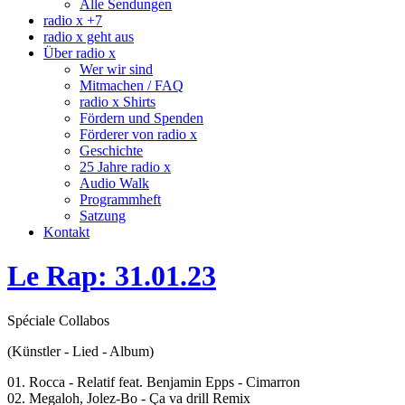
Alle Sendungen
radio x +7
radio x geht aus
Über radio x
Wer wir sind
Mitmachen / FAQ
radio x Shirts
Fördern und Spenden
Förderer von radio x
Geschichte
25 Jahre radio x
Audio Walk
Programmheft
Satzung
Kontakt
Le Rap: 31.01.23
Spéciale Collabos
(Künstler - Lied - Album)
01. Rocca - Relatif feat. Benjamin Epps - Cimarron
02. Megaloh, Jolez-Bo - Ça va drill Remix