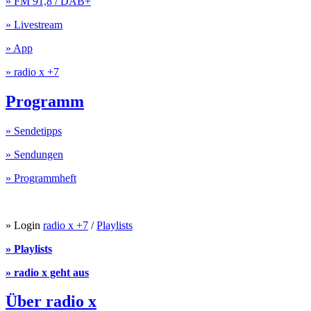
» FM 91,8 / DAB+
» Livestream
» App
» radio x +7
Programm
» Sendetipps
» Sendungen
» Programmheft
» Login
radio x +7
/
Playlists
» Playlists
» radio x geht aus
Über radio x