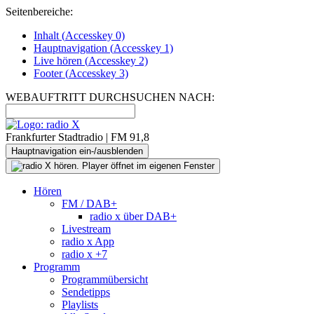
Seitenbereiche:
Inhalt (
Accesskey
0)
Hauptnavigation (
Accesskey
1)
Live
hören (
Accesskey
2)
Footer
(
Accesskey
3)
WEBAUFTRITT DURCHSUCHEN NACH:
Frankfurter Stadtradio | FM 91,8
Hauptnavigation ein-/ausblenden
Hören
FM / DAB+
radio x über DAB+
Livestream
radio x App
radio x +7
Programm
Programmübersicht
Sendetipps
Playlists