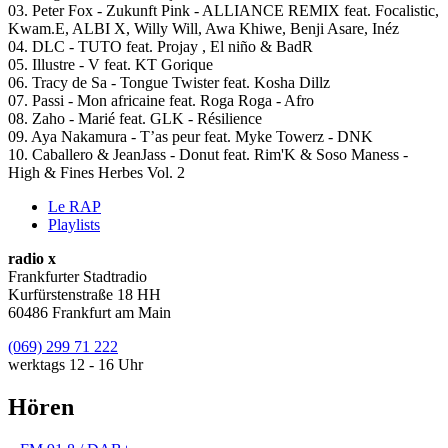
03. Peter Fox - Zukunft Pink - ALLIANCE REMIX feat. Focalistic,
Kwam.E, ALBI X, Willy Will, Awa Khiwe, Benji Asare, Inéz
04. DLC - TUTO feat. Projay , El niño & BadR
05. Illustre - V feat. KT Gorique
06. Tracy de Sa - Tongue Twister feat. Kosha Dillz
07. Passi - Mon africaine feat. Roga Roga - Afro
08. Zaho - Marié feat. GLK - Résilience
09. Aya Nakamura - T’as peur feat. Myke Towerz - DNK
10. Caballero & JeanJass - Donut feat. Rim'K & Soso Maness -
High & Fines Herbes Vol. 2
Le RAP
Playlists
radio x
Frankfurter Stadtradio
Kurfürstenstraße 18 HH
60486 Frankfurt am Main
(069) 299 71 222
werktags 12 - 16 Uhr
Hören