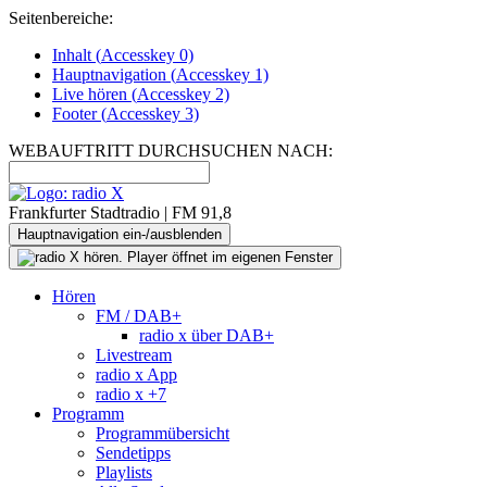
Seitenbereiche:
Inhalt (
Accesskey
0)
Hauptnavigation (
Accesskey
1)
Live
hören (
Accesskey
2)
Footer
(
Accesskey
3)
WEBAUFTRITT DURCHSUCHEN NACH:
Frankfurter Stadtradio | FM 91,8
Hauptnavigation ein-/ausblenden
Hören
FM / DAB+
radio x über DAB+
Livestream
radio x App
radio x +7
Programm
Programmübersicht
Sendetipps
Playlists