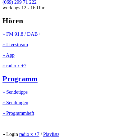
(069) 299 71 222
werktags 12 - 16 Uhr
Hören
» FM 91,8 / DAB+
» Livestream
» App
» radio x +7
Programm
» Sendetipps
» Sendungen
» Programmheft
» Login
radio x +7
/
Playlists