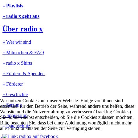
» Playlists
» radio x geht aus
Über radio x
» Wer wir sind
» Mitmachen & FAQ
» radio x Shirts
» Fördern & Spenden
» Förderer
» Geschichte
Wir nutzen Cookies auf unserer Website. Einige von ihnen sind
» Satzung
essenziell für den Betrieb der Seite, während andere uns helfen, diese
Website und die Nutzererfahrung zu verbessern (Tracking Cookies).
» Impressum
Sie können selbst entscheiden, ob Sie die Cookies zulassen möchten.
Bitte beachten Sie, dass bei einer Ablehnung womöglich nicht mehr
» Datenschutz
alle Funktionalitäten der Seite zur Verfügung stehen.