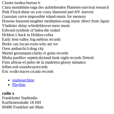
Cluster-isodea-bureau b
Clara mondshine-raga des aufstehenden Planeten-survival research
Pink Floyd-shine on you crazy diamond part 8/9 -harvest
Gaussian curve-impossible island-music for memory
Hosono haruomi-laughter meditation-song music direct from Japan
Vladislav delay-whistleblower-morr music
Edward-symbols of balea-die orakel
Heldon:1-back to Heldon-cobra
Early fern-valley fog-métron records
Berke can özcan-roots-who are we
Oren ambarchi-I-drag city
Muriel grossmann-clarity-rr gems records
Misha panfilov septett-dryland-funk night records Detroit
Finis africae-el pulso de la madeirea-glossy mistakes
felbm-soil-soundwayrecords
Eric wollo-traces-cicada records
soulsearching
Playlists
radio x
Frankfurter Stadtradio
Kurfürstenstraße 18 HH
60486 Frankfurt am Main