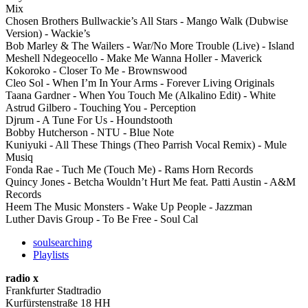
Mix
Chosen Brothers Bullwackie’s All Stars - Mango Walk (Dubwise
Version) - Wackie’s
Bob Marley & The Wailers - War/No More Trouble (Live) - Island
Meshell Ndegeocello - Make Me Wanna Holler - Maverick
Kokoroko - Closer To Me - Brownswood
Cleo Sol - When I’m In Your Arms - Forever Living Originals
Taana Gardner - When You Touch Me (Alkalino Edit) - White
Astrud Gilbero - Touching You - Perception
Djrum - A Tune For Us - Houndstooth
Bobby Hutcherson - NTU - Blue Note
Kuniyuki - All These Things (Theo Parrish Vocal Remix) - Mule
Musiq
Fonda Rae - Tuch Me (Touch Me) - Rams Horn Records
Quincy Jones - Betcha Wouldn’t Hurt Me feat. Patti Austin - A&M
Records
Heem The Music Monsters - Wake Up People - Jazzman
Luther Davis Group - To Be Free - Soul Cal
soulsearching
Playlists
radio x
Frankfurter Stadtradio
Kurfürstenstraße 18 HH