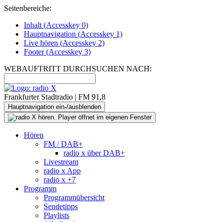
Seitenbereiche:
Inhalt (
Accesskey
0)
Hauptnavigation (
Accesskey
1)
Live
hören (
Accesskey
2)
Footer
(
Accesskey
3)
WEBAUFTRITT DURCHSUCHEN NACH:
Frankfurter Stadtradio | FM 91,8
Hauptnavigation ein-/ausblenden
Hören
FM / DAB+
radio x über DAB+
Livestream
radio x App
radio x +7
Programm
Programmübersicht
Sendetipps
Playlists