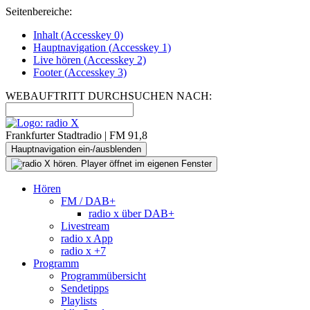
Seitenbereiche:
Inhalt (
Accesskey
0)
Hauptnavigation (
Accesskey
1)
Live
hören (
Accesskey
2)
Footer
(
Accesskey
3)
WEBAUFTRITT DURCHSUCHEN NACH:
Frankfurter Stadtradio | FM 91,8
Hauptnavigation ein-/ausblenden
Hören
FM / DAB+
radio x über DAB+
Livestream
radio x App
radio x +7
Programm
Programmübersicht
Sendetipps
Playlists