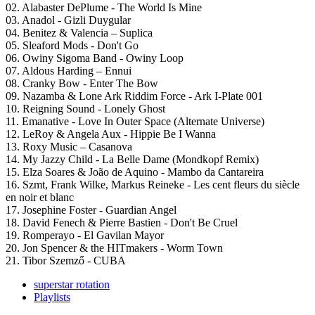
02. Alabaster DePlume - The World Is Mine
03. Anadol - Gizli Duygular
04. Benitez & Valencia – Suplica
05. Sleaford Mods - Don't Go
06. Owiny Sigoma Band - Owiny Loop
07. Aldous Harding – Ennui
08. Cranky Bow - Enter The Bow
09. Nazamba & Lone Ark Riddim Force - Ark I-Plate 001
10. Reigning Sound - Lonely Ghost
11. Emanative - Love In Outer Space (Alternate Universe)
12. LeRoy & Angela Aux - Hippie Be I Wanna
13. Roxy Music – Casanova
14. My Jazzy Child - La Belle Dame (Mondkopf Remix)
15. Elza Soares & João de Aquino - Mambo da Cantareira
16. Szmt, Frank Wilke, Markus Reineke - Les cent fleurs du siècle
en noir et blanc
17. Josephine Foster - Guardian Angel
18. David Fenech & Pierre Bastien - Don't Be Cruel
19. Romperayo - El Gavilan Mayor
20. Jon Spencer & the HITmakers - Worm Town
21. Tibor Szemző - CUBA
superstar rotation
Playlists