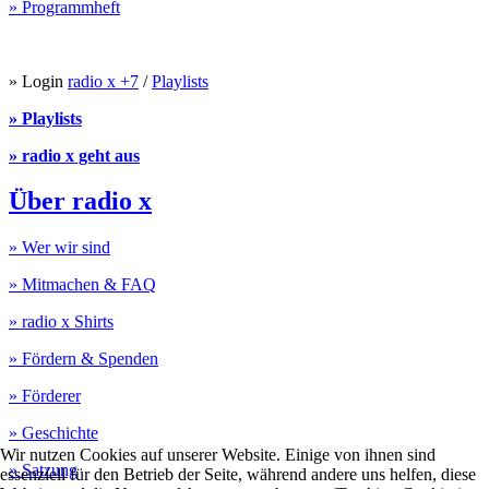
» Programmheft
» Login
radio x +7
/
Playlists
» Playlists
» radio x geht aus
Über radio x
» Wer wir sind
» Mitmachen & FAQ
» radio x Shirts
» Fördern & Spenden
» Förderer
» Geschichte
Wir nutzen Cookies auf unserer Website. Einige von ihnen sind
» Satzung
essenziell für den Betrieb der Seite, während andere uns helfen, diese