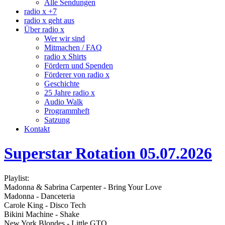
Alle Sendungen
radio x +7
radio x geht aus
Über radio x
Wer wir sind
Mitmachen / FAQ
radio x Shirts
Fördern und Spenden
Förderer von radio x
Geschichte
25 Jahre radio x
Audio Walk
Programmheft
Satzung
Kontakt
Superstar Rotation 05.07.2026
Playlist:
Madonna & Sabrina Carpenter - Bring Your Love
Madonna - Danceteria
Carole King - Disco Tech
Bikini Machine - Shake
New York Blondes - Little GTO