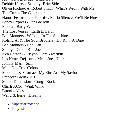
Debbie Harry - Stability; Brite Side
Olivia Rodrigo & Robert Smith - What‘s Wrong With Me
The Cure - The Caterpillar
Hanna Fearns - The Promise; Radio Silence; We‘ll Be Fine
Poney Express - Paris de loin
Fredda - Barry White
The Lost Verses - Earth to Earth
Bad Manners - Walking In The Sunshine
Roland Al & The Soul Brothers - Dr. Ring-A-Ding
Bad Manners - Can Can
Stranger Cole - Run Joe
Ken Carson & Playboi Carti - wedidit
Les Nénés Déjantés - Mes nénés; Uterus
Johnny Marr - Spin
Mike D. - True Colors
Madonna & Stromae - My Sins Are My Savior
Francoiz Breut - 2013
Sound Dimension - Congo Rock
Charli XCX - Wink Wink
Fatoni - Alles neu
Weird & Eerie - Dreams
superstar rotation
Playlists