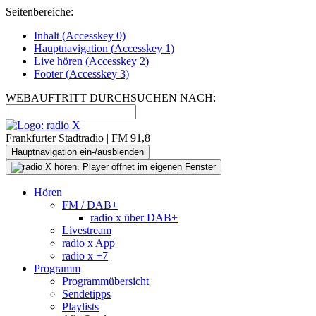
Seitenbereiche:
Inhalt (
Accesskey
0)
Hauptnavigation (
Accesskey
1)
Live
hören (
Accesskey
2)
Footer
(
Accesskey
3)
WEBAUFTRITT DURCHSUCHEN NACH:
Frankfurter Stadtradio | FM 91,8
Hauptnavigation ein-/ausblenden
Hören
FM / DAB+
radio x über DAB+
Livestream
radio x App
radio x +7
Programm
Programmübersicht
Sendetipps
Playlists