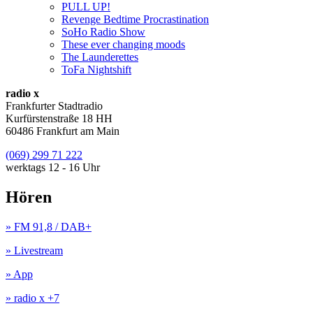
PULL UP!
Revenge Bedtime Procrastination
SoHo Radio Show
These ever changing moods
The Launderettes
ToFa Nightshift
radio x
Frankfurter Stadtradio
Kurfürstenstraße 18 HH
60486 Frankfurt am Main
(069) 299 71 222
werktags 12 - 16 Uhr
Hören
» FM 91,8 / DAB+
» Livestream
» App
» radio x +7