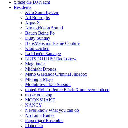
x-fade die DJ Nacht
Residents
&Co Soundsystem
All Boroughs
Aqua-X
Armagiddeon Sound
Bauch Beine Po
Dutty Sunday
HausMaus mit Elaine Couture
Klopfzeichen
La Planète Sauvage
LETSDOTHIS! Radioshow
Magnitude
Midnight Drones
Mario Gaetanos Criminal Jukebox
Midnight Mojo
Moonbrown b2b Session
muted FM: Le Jeune Flück X not even noticed
music non stop
MOONSHAKE
NANCY
Never know what you can do
No Limit Radio
Papiertiger Ensemble
Plattenbar