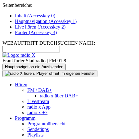
Seitenbereiche:
Inhalt (
Accesskey
0)
Hauptnavigation (
Accesskey
1)
Live
hören (
Accesskey
2)
Footer
(
Accesskey
3)
WEBAUFTRITT DURCHSUCHEN NACH:
Frankfurter Stadtradio | FM 91,8
Hauptnavigation ein-/ausblenden
Hören
FM / DAB+
radio x über DAB+
Livestream
radio x App
radio x +7
Programm
Programmübersicht
Sendetipps
Playlists