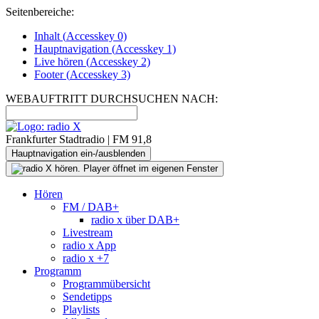
Seitenbereiche:
Inhalt (
Accesskey
0)
Hauptnavigation (
Accesskey
1)
Live
hören (
Accesskey
2)
Footer
(
Accesskey
3)
WEBAUFTRITT DURCHSUCHEN NACH:
Frankfurter Stadtradio | FM 91,8
Hauptnavigation ein-/ausblenden
Hören
FM / DAB+
radio x über DAB+
Livestream
radio x App
radio x +7
Programm
Programmübersicht
Sendetipps
Playlists