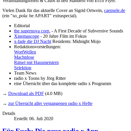
Veranstaltungsorten & Clubs in den Ständern von Ecco Flyer.
Vielen Dank für das aktuelle Cover an Sigrid Ortwein,
caepsele.de
(ein "so_pola: be APART" extraspecial).
Editorial
the supernova corp.
- A First Decade of Subversive Sounds
Xinemascope
- 20 Jahre Film im Fokus
x-fade die DJ Nacht
Residents: Midnight Mojo
Redaktionsvorstellungen:
WortWellen
Machtdose
Rätsel mit Hausmeistern
Selektion
Team News
radio x Toons by Jörg Ritter
eine Übersicht über das komplette radio x Programm
→
Download als PDF
(4.0 MB)
→
zur Übersicht aller vergangenen radio x Hefte
Details
Erstellt: 06. Juli 2020
Für Euch: Die neue radio x App